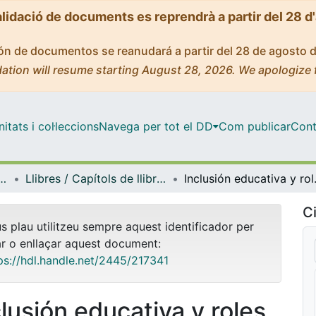
alidació de documents es reprendrà a partir del 28 d
ción de documentos se reanudará a partir del 28 de agosto 
ation will resume starting August 28, 2026. We apologize 
tats i col·leccions
Navega per tot el DD
Com publicar
Cont
stigació i Diagnòstic en Educació
Llibres / Capítols de llibre (Mètodes d'Investigació i Diagnòstic en Educació)
Inclusión educativa y roles de
Ci
us plau utilitzeu sempre aquest identificador per
ar o enllaçar aquest document:
ps://hdl.handle.net/2445/217341
clusión educativa y roles