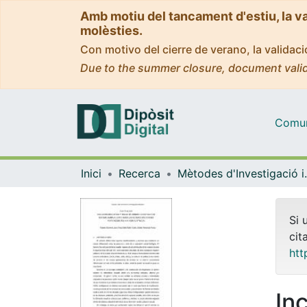
Amb motiu del tancament d'estiu, la v
molèsties.
Con motivo del cierre de verano, la valida
Due to the summer closure, document valid
Comuni
Inici
Recerca
Mètodes d'Inve
Si 
cit
htt
In