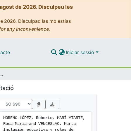
'agost de 2026. Disculpeu les
de 2026. Disculpad las molestias
for any inconvenience.
acte
Iniciar sessió
 género: Un estudio de sexismo ambivalente hacia las mujeres en jóvenes perteneciente a minorías étnicas
tació
MORENO LÓPEZ, Roberto, MARÍ YTARTE, 
Rosa Maria and VENCESLAO, Marta. 
Inclusión educativa y roles de 