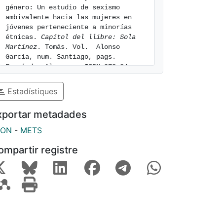
género: Un estudio de sexismo 
ambivalente hacia las mujeres en 
jóvenes perteneciente a minorías 
étnicas. 
Capítol del llibre: Sola 
Martínez
. Tomás. Vol.  Alonso 
García, num. Santiago, pags. 
Fernández Almenara. ISBN 978-84-
1377-303-2. [consulted: 7 of August 
of 2026]. Available at: 
Estadístiques
https://hdl.handle.net/2445/217341
xportar metadades
SON
-
METS
ompartir registre