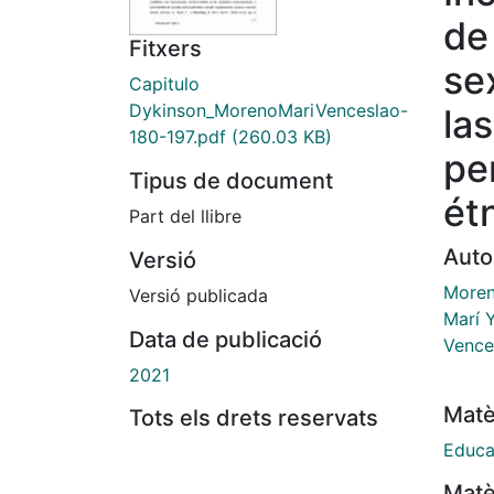
de
Fitxers
se
Capitulo
Dykinson_MorenoMariVenceslao-
la
180-197.pdf
(260.03 KB)
pe
Tipus de document
ét
Part del llibre
Auto
Versió
Moren
Versió publicada
Marí 
Data de publicació
Vence
2021
Matè
Tots els drets reservats
Educa
Matè