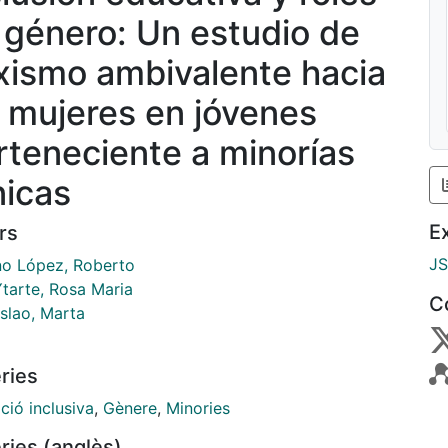
 género: Un estudio de
xismo ambivalente hacia
s mujeres en jóvenes
rteneciente a minorías
nicas
E
rs
J
o López, Roberto
Ytarte, Rosa Maria
C
slao, Marta
ries
ció inclusiva
,
Gènere
,
Minories
ries (anglès)