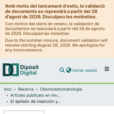
Amb motiu del tancament d'estiu, la validació
de documents es reprendrà a partir del 28
d'agost de 2026. Disculpeu les molèsties.
Con motivo del cierre de verano, la validación de
documentos se reanudará a partir del 28 de agosto
de 2026. Disculpad las molestias
Due to the summer closure, document validation will
resume starting August 28, 2026. We apologize for
any inconvenience.
(current)
Iniciar sessió
Comunitats i col·leccions
Inici
Recerca
Odontoestomatologia
Navega per tot el DD
Articles publicats en revistes (Odontoestomatologia)
Com publicar
El epitelio de inserción y la unión gingival
Contacte