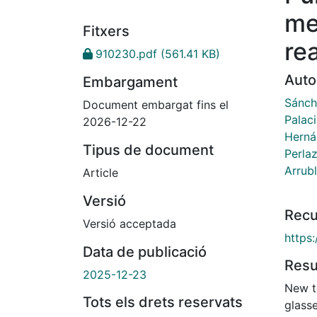
me
Fitxers
rea
910230.pdf
(561.41 KB)
Auto
Embargament
Sánche
Document embargat fins el
Palac
2026-12-22
Herná
Tipus de document
Perla
Arrub
Article
Versió
Recu
Versió acceptada
https
Data de publicació
Res
2025-12-23
New te
Tots els drets reservats
glass