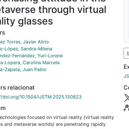
taverse through virtual
lity glasses
rs
z Torres, Javier Alirio
io-López, Sandra-Milena
ndez-Fernández, Yuri-Lorene
za-Lopera, Carolina Marcela
E
la-Zapata, Juan Pablo
J
rs relacionat
C
://doi.org/10.1504/IJSTM.2025.150823
um
chnologies focused on virtual reality (virtual reality
es and metaverse worlds) are penetrating rapidly