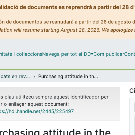
alidació de documents es reprendrà a partir del 28 d
ción de documentos se reanudará a partir del 28 de agosto 
ation will resume starting August 28, 2026. We apologize 
tats i col·leccions
Navega per tot el DD
Com publicar
Cont
Articles publicats en revistes (Empresa)
Purchasing attitude in the metaverse through virtual reality glasses
Ci
us plau utilitzeu sempre aquest identificador per
ar o enllaçar aquest document:
ps://hdl.handle.net/2445/225497
rchasing attitude in the