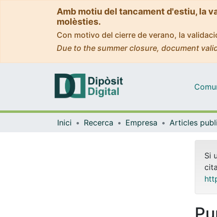
Amb motiu del tancament d'estiu, la v
molèsties.
Con motivo del cierre de verano, la valida
Due to the summer closure, document valid
Comuni
Inici
Recerca
Empresa
Si 
cit
htt
Pu