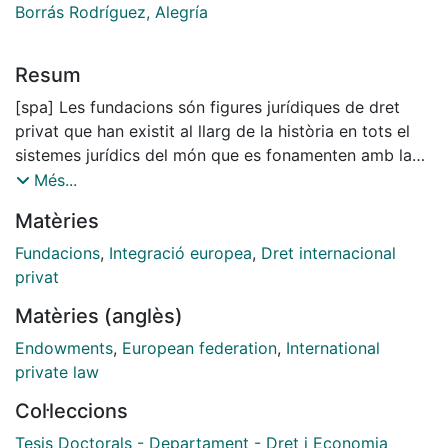
Borrás Rodríguez, Alegría
Resum
[spa] Les fundacions són figures jurídiques de dret
privat que han existit al llarg de la història en tots el
sistemes jurídics del món que es fonamenten amb la
idea simple que una persona destina uns béns de la
Més...
seva propietat per a unes activitats a favor de tercers
Matèries
que ell mateix determina i que el sobreviuran. En
termes jurídics la idea es redueix al negoci jurídic pel
Fundacions
,
Integració europea
,
Dret internacional
qual es vincula un patrimoni a unes finalitats. Aquesta
privat
institució històrica ha adquirit una rellevància cabdal
Matèries (anglès)
en els darrers cinquanta anys que ha estat propiciat,
en gran mesura, pel canvi de concepción en els
Endowments
,
European federation
,
International
mecanismes d'execució del fi fundacional i de
private law
l'estructura de funcionament de la fundació, de
Col·leccions
manera que actualment no es limiten a la gestió del
propi patrimonio (immobilitzat), sinó que s'han
Tesis Doctorals - Departament - Dret i Economia