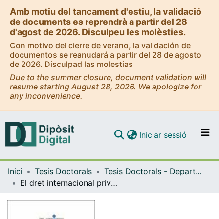
Amb motiu del tancament d'estiu, la validació
de documents es reprendrà a partir del 28
d'agost de 2026. Disculpeu les molèsties.
Con motivo del cierre de verano, la validación de
documentos se reanudará a partir del 28 de agosto
de 2026. Disculpad las molestias
Due to the summer closure, document validation will
resume starting August 28, 2026. We apologize for
any inconvenience.
(current)
Iniciar sessió
Comunitats i col·leccions
Inici
Tesis Doctorals
Tesis Doctorals - Departament - Dret i Economia Internacionals
Navega per tot el DD
El dret internacional privat de fundacions en el procés d'integració europea
Com publicar
Contacte