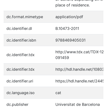
place of residence.
dc.format.mimetype
application/pdf
dc.identifier.dl
B.10473-2011
dc.identifier.isbn
9788469405031
http://www.tdx.cat/TDX-120
dc.identifier.tdx
091459
dc.identifier.tdx
http://hdl.handle.net/10803
dc.identifier.uri
https://hdl.handle.net/2445
dc.language.iso
cat
dc.publisher
Universitat de Barcelona