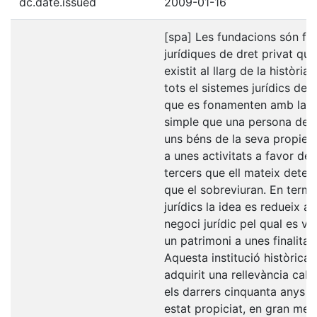
dc.date.issued
2009-01-16
[spa] Les fundacions són fi
jurídiques de dret privat qu
existit al llarg de la història 
tots el sistemes jurídics del
que es fonamenten amb la i
simple que una persona dest
uns béns de la seva propieta
a unes activitats a favor de
tercers que ell mateix deter
que el sobreviuran. En term
jurídics la idea es redueix al
negoci jurídic pel qual es vi
un patrimoni a unes finalitats
Aquesta institució històrica 
adquirit una rellevància cab
els darrers cinquanta anys 
estat propiciat, en gran mes