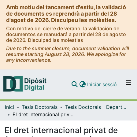
Amb motiu del tancament d'estiu, la validació
de documents es reprendrà a partir del 28
d'agost de 2026. Disculpeu les molèsties.
Con motivo del cierre de verano, la validación de
documentos se reanudará a partir del 28 de agosto
de 2026. Disculpad las molestias
Due to the summer closure, document validation will
resume starting August 28, 2026. We apologize for
any inconvenience.
(current)
Iniciar sessió
Comunitats i col·leccions
Inici
Tesis Doctorals
Tesis Doctorals - Departament - Dret i Economia Internacionals
Navega per tot el DD
El dret internacional privat de fundacions en el procés d'integració europea
Com publicar
El dret internacional privat de
Contacte