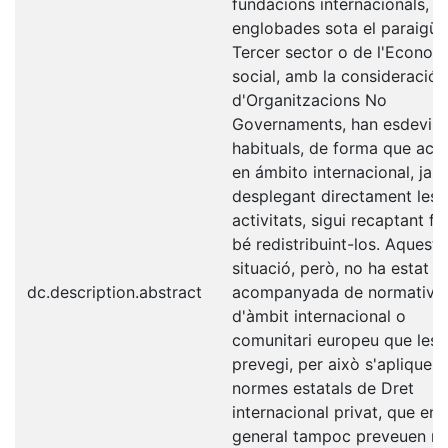
fundacions internacionals,
englobades sota el paraigüe
Tercer sector o de l'Econom
social, amb la consideració
d'Organitzacions No
Governaments, han esdevin
habituals, de forma que act
en ámbito internacional, ja s
desplegant directament les 
activitats, sigui recaptant fo
bé redistribuint-los. Aquesta
situació, però, no ha estat
dc.description.abstract
acompanyada de normative
d'àmbit internacional o
comunitari europeu que les
prevegi, per això s'apliquen 
normes estatals de Dret
internacional privat, que en
general tampoc preveuen n