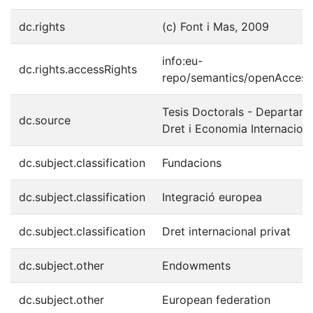
dc.rights
(c) Font i Mas, 2009
info:eu-
dc.rights.accessRights
repo/semantics/openAccess
Tesis Doctorals - Departame
dc.source
Dret i Economia Internacion
dc.subject.classification
Fundacions
dc.subject.classification
Integració europea
dc.subject.classification
Dret internacional privat
dc.subject.other
Endowments
dc.subject.other
European federation