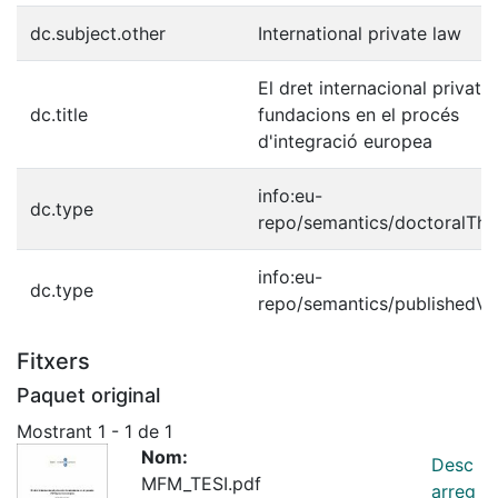
dc.subject.other
International private law
El dret internacional privat 
dc.title
fundacions en el procés
d'integració europea
info:eu-
dc.type
repo/semantics/doctoralThe
info:eu-
dc.type
repo/semantics/publishedVe
Fitxers
Paquet original
Mostrant
1 - 1 de 1
Nom:
Desc
MFM_TESI.pdf
arreg