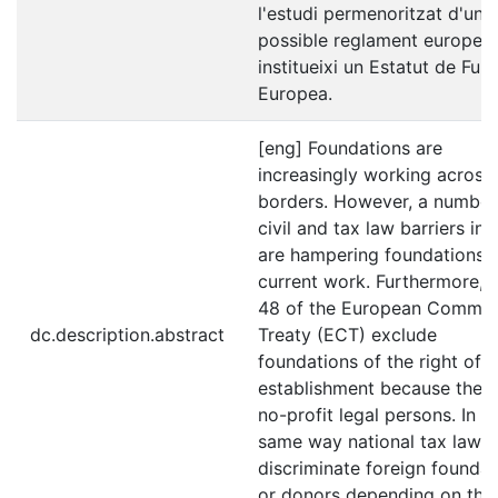
l'estudi permenoritzat d'un
possible reglament europeu
institueixi un Estatut de Fun
Europea.
[eng] Foundations are
increasingly working across
borders. However, a number
civil and tax law barriers in
are hampering foundations'
current work. Furthermore, a
48 of the European Commun
dc.description.abstract
Treaty (ECT) exclude
foundations of the right of
establishment because they 
no-profit legal persons. In t
same way national tax laws
discriminate foreign foundat
or donors depending on thei