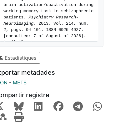
brain activation/deactivation during 
working memory task in schizophrenic 
patients. 
Psychiatry Research-
Neuroimaging
. 2013. Vol. 214, num. 
2, pags. 94-101. ISSN 0925-4927. 
[consulted: 7 of August of 2026]. 
Available at: 
https://hdl.handle.net/2445/226636
Estadístiques
xportar metadades
SON
-
METS
ompartir registre