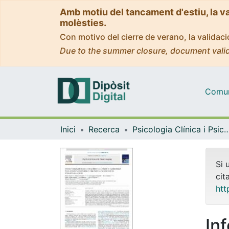
Amb motiu del tancament d'estiu, la v
molèsties.
Con motivo del cierre de verano, la valida
Due to the summer closure, document valid
Comuni
Inici
Recerca
Psicologia Clínica i Psico
Si 
cit
htt
Inf