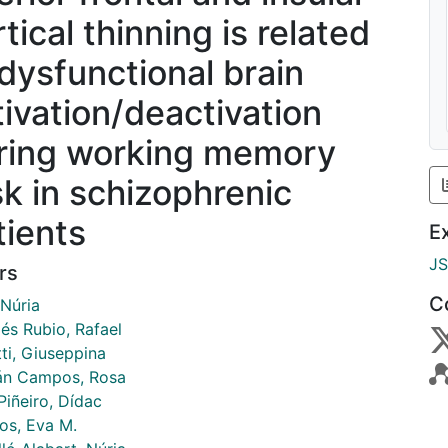
tical thinning is related
 dysfunctional brain
tivation/deactivation
ring working memory
sk in schizophrenic
tients
E
J
rs
C
 Núria
és Rubio, Rafael
ti, Giuseppina
án Campos, Rosa
Piñeiro, Dídac
ios, Eva M.