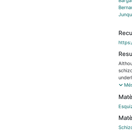
Bargal
Berna
Junqu
Recu
https:
Res
Altho
schizo
underl
combi
Més
struc
Matè
apply
based
Esqui
14 he
Matè
asses
measu
Schiz