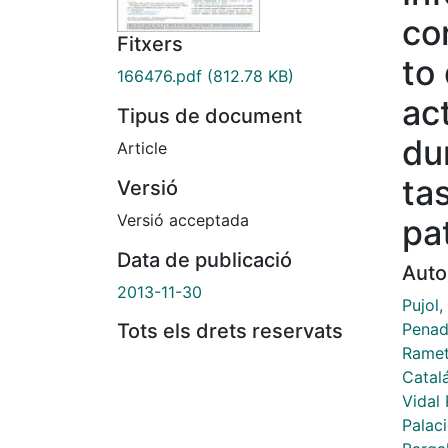
cor
Fitxers
to
166476.pdf
(812.78 KB)
ac
Tipus de document
du
Article
ta
Versió
Versió acceptada
pa
Data de publicació
Auto
2013-11-30
Pujol,
Penad
Tots els drets reservats
Ramet
Catal
Vidal 
Palac