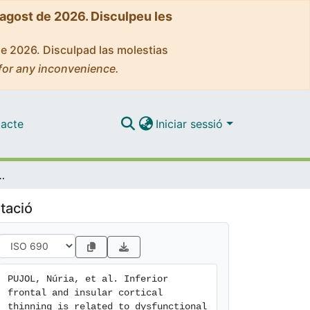
'agost de 2026. Disculpeu les
de 2026. Disculpad las molestias
for any inconvenience.
acte
Iniciar sessió
al brain activation/deactivation during working memory task in schizophrenic patients
tació
PUJOL, Núria, et al. Inferior 
frontal and insular cortical 
thinning is related to dysfunctional 