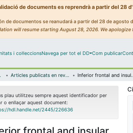
alidació de documents es reprendrà a partir del 28 d
ción de documentos se reanudará a partir del 28 de agosto 
ation will resume starting August 28, 2026. We apologize 
tats i col·leccions
Navega per tot el DD
Com publicar
Cont
biologia
Articles publicats en revistes (Psicologia Clínica i Psicobiologia)
Inferior frontal and insular cortical thinning is related to dysfunction
Ci
us plau utilitzeu sempre aquest identificador per
ar o enllaçar aquest document:
ps://hdl.handle.net/2445/226636
erior frontal and insular