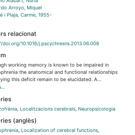
ló Alabart, Núria
rdo Arroyo, Miquel
é i Plaja, Carme, 1955-
rs relacionat
//doi.org/10.1016/j.pscychresns.2013.06.008
um
ugh working memory is known to be impaired in
phrenia the anatomical and functional relationships
ying this deficit remain to be elucidated. A
ned imaging approach involving functional and
...
tural magnetic resonance techniques was used,
ries
ing independent component analysis and surface-
 morphometry to 14 patients with schizophrenia and
zofrènia
,
Localitzacions cerebrals
,
Neuropsicologia
althy controls. Neurocognitive functioning was
ries (anglès)
sed by a neuropsychological test battery that
red executive function. It was hypothesized that
ophrenia
,
Localization of cerebral functions
,