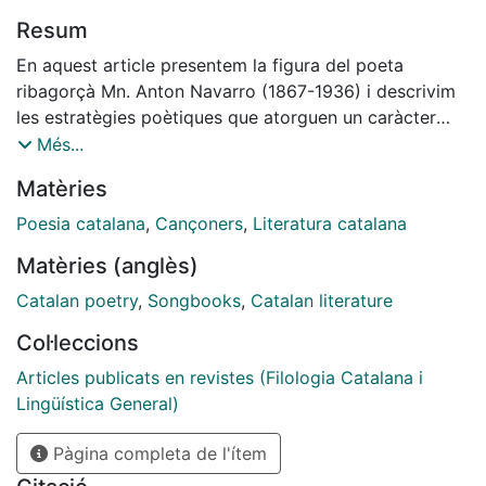
Resum
En aquest article presentem la figura del poeta
ribagorçà Mn. Anton Navarro (1867-1936) i descrivim
les estratègies poètiques que atorguen un caràcter
popular a l'obra La balada de l'hivern (1905), entre les
Més...
quals hi ha la inclusió de versos del cançoner popular.
Matèries
En relació amb això, resolem el problema de l'autoria
del «Prefaci» de La balada (la cançó «Pastoret, d'on
Poesia catalana
,
Cançoners
,
Literatura catalana
vens?»), que el músic Josep Ferrer atribueix a Navarro
Matèries (anglès)
el 1907. El pastor que baixa de la muntanya quan
arriba el fred inicia la transhumància ramadera; un
Catalan poetry
,
Songbooks
,
Catalan literature
tema que té en aquesta obra un valor simbòlic, i que
Col·leccions
aporta un exemple singular del paper de la natura i de
la vida pirinenca en la poesia d'Anton Navarro.
Articles publicats en revistes (Filologia Catalana i
Lingüística General)
Pàgina completa de l'ítem