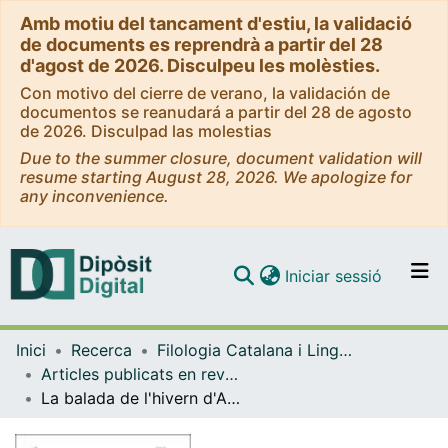
Amb motiu del tancament d'estiu, la validació
de documents es reprendrà a partir del 28
d'agost de 2026. Disculpeu les molèsties.
Con motivo del cierre de verano, la validación de
documentos se reanudará a partir del 28 de agosto
de 2026. Disculpad las molestias
Due to the summer closure, document validation will
resume starting August 28, 2026. We apologize for
any inconvenience.
(current)
Iniciar sessió
Comunitats i col·leccions
Inici
Recerca
Filologia Catalana i Lingüística General
Navega per tot el DD
Articles publicats en revistes (Filologia Catalana i Lingüística General)
Com publicar
La balada de l'hivern d'Anton Navarro: literatura i cançó popular
Contacte