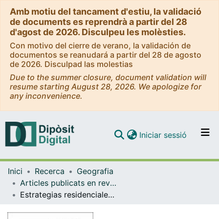
Amb motiu del tancament d'estiu, la validació
de documents es reprendrà a partir del 28
d'agost de 2026. Disculpeu les molèsties.
Con motivo del cierre de verano, la validación de
documentos se reanudará a partir del 28 de agosto
de 2026. Disculpad las molestias
Due to the summer closure, document validation will
resume starting August 28, 2026. We apologize for
any inconvenience.
(current)
Iniciar sessió
Comunitats i col·leccions
Inici
Recerca
Geografia
Navega per tot el DD
Articles publicats en revistes (Geografia)
Com publicar
Estrategias residenciales de la migración venezolana en mercados informales en el Norte y el Sur Globales:el caso de Cali y Barcelona
Contacte