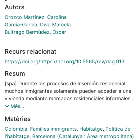
Autors
Orozco Martínez, Carolina
García-García, Diva Marcela
Buitrago Bermúdez, Oscar
Recurs relacionat
https://doi.org/https://doi.org/10.5565/rev/dag.913
Resum
[spa] Durante los procesos de inserción residencial
muchos inmigrantes solamente pueden acceder a una
vivienda mediante mercados residenciales informales
en destino, con variaciones según el contexto. Este
Més...
estudio compara las condiciones habitacionales de
Matèries
migrantes venezolanos en Cali, Colombia (Sur Global),
y Barcelona, España (Norte Global), a través de 20
Colòmbia
,
Famílies immigrants
,
Habitatge
,
Política de
entrevistas semiestructuradas sobre sus estrategias
l'habitatge
,
Barcelona (Catalunya : Àrea metropolitana)