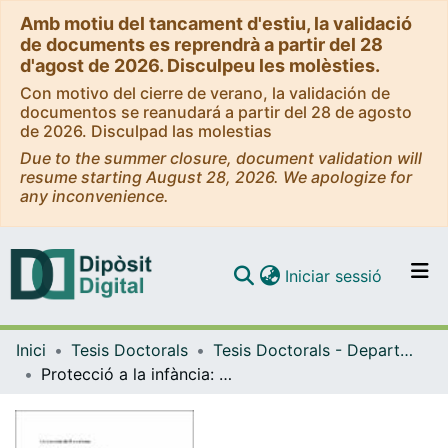
Amb motiu del tancament d'estiu, la validació
de documents es reprendrà a partir del 28
d'agost de 2026. Disculpeu les molèsties.
Con motivo del cierre de verano, la validación de
documentos se reanudará a partir del 28 de agosto
de 2026. Disculpad las molestias
Due to the summer closure, document validation will
resume starting August 28, 2026. We apologize for
any inconvenience.
(current)
Iniciar sessió
Comunitats i col·leccions
Inici
Tesis Doctorals
Tesis Doctorals - Departament - Antropologia Cultural i Història d'Amèrica i d'Àfrica
Navega per tot el DD
Protecció a la infància: Un estudi sobre l'acolliment
Com publicar
Contacte