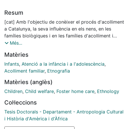
Resum
[cat] Amb l'objectiu de conèixer el procés d'acolliment
a Catalunya, la seva influència en els nens, en les
famílies biològiques i en les famílies d'acolliment i
també en l'Administració, s'ha realitzat una etnografia
Més...
a través de la investigació de les percepcions dels
Matèries
diferents actors i contextos implicats: pares biològics,
nens, pares d'acolliment i professionals. S'ha fet una
Infants
,
Atenció a la infància i a l'adolescència
,
observació participant en l'associació de pares
Acolliment familiar
,
Etnografia
d'acolliment durant tres anys, s'han realitzat
Matèries (anglès)
entrevistes als implicats i s'han revisat els expedients
tancats en l'any 2004 a la seu de l'Institut de l'Adopció
Children
,
Child welfare
,
Foster home care
,
Ethnology
i l'Acolliment. Davant les dificultats de trobar un marc
Col·leccions
teòric des de les teories clàssiques del parentiu s'han
escollit les teories del caring desenvolupades per
Tesis Doctorals - Departament - Antropologia Cultural
Borneman (2001), ja que els vincles que s'estableixen
i Història d'Amèrica i d'Àfrica
en aquestes relacions no s'ajusten ni a la teoria de la