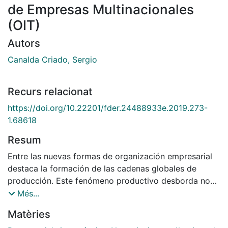
de Empresas Multinacionales
(OIT)
Autors
Canalda Criado, Sergio
Recurs relacionat
https://doi.org/10.22201/fder.24488933e.2019.273-
1.68618
Resum
Entre las nuevas formas de organización empresarial
destaca la formación de las cadenas globales de
producción. Este fenómeno productivo desborda no
sólo los marcos nacionales desde el punto de vista
Més...
jurídico sino que además transforma los marcos de
Matèries
relaciones laborales como los conocíamos hasta