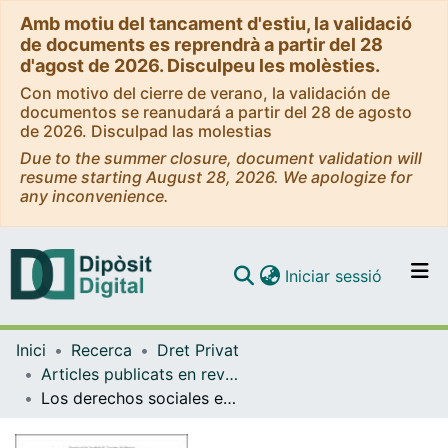
Amb motiu del tancament d'estiu, la validació
de documents es reprendrà a partir del 28
d'agost de 2026. Disculpeu les molèsties.
Con motivo del cierre de verano, la validación de
documentos se reanudará a partir del 28 de agosto
de 2026. Disculpad las molestias
Due to the summer closure, document validation will
resume starting August 28, 2026. We apologize for
any inconvenience.
(current)
Iniciar sessió
Comunitats i col·leccions
Inici
Recerca
Dret Privat
Navega per tot el DD
Articles publicats en revistes (Dret Privat)
Com publicar
Los derechos sociales en las cadenas globales de producción: nuevas perspectivas para la negociación colectiva transnacional en la Declaración de Empresas Multinacionales (OIT)
Contacte