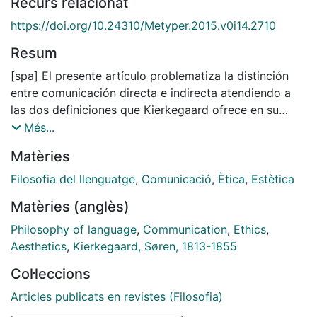
Recurs relacionat
https://doi.org/10.24310/Metyper.2015.v0i14.2710
Resum
[spa] El presente artículo problematiza la distinción
entre comunicación directa e indirecta atendiendo a
las dos definiciones que Kierkegaard ofrece en su
Dialéctica de la comunicación ética y ético-existencial
Més...
y en las publicaciones de El instante. A través de un
Matèries
análisis de los textos de estas últimas, se muestra
cómo la concepción del lenguaje en ellos excede los
Filosofia del llenguatge
,
Comunicació
,
Ètica
,
Estètica
intentos del Kierkegaard tardío por definir o controlar
Matèries (anglès)
su obra, para situarse en un espacio allende la
dicotomía ética-estética, y adquirir así la riqueza y
Philosophy of language
,
Communication
,
Ethics
,
complejidad de una experiencia.
Aesthetics
,
Kierkegaard, Søren, 1813-1855
[eng] The paper problematizes the distinction between
Col·leccions
direct and indirect communication, attending the two
different definitions Kierkegaard offers in his
Articles publicats en revistes (Filosofia)
Dialectics of Ethical and Ethical-Religious