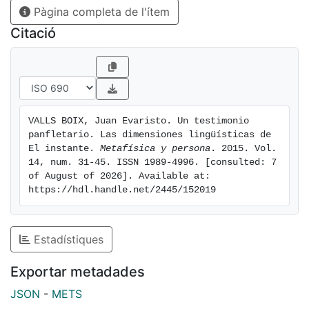
Pàgina completa de l'ítem
Communication and in the publications of The
Moment. Through an analyze of these texts, the essay
Citació
shows the way in which the conception of language
implied in them surpasses late Kierkegaard's attempts
to define or control his work. It is rather situated in a
space beyond the dichotomy ethics-aesthetics, where
it acquires the whole richness and complexity of an
VALLS BOIX, Juan Evaristo. Un testimonio 
experience.
panfletario. Las dimensiones lingüísticas de 
El instante. 
Metafísica y persona
. 2015. Vol. 
14, num. 31-45. ISSN 1989-4996. [consulted: 7 
of August of 2026]. Available at: 
https://hdl.handle.net/2445/152019
Estadístiques
Exportar metadades
JSON
-
METS