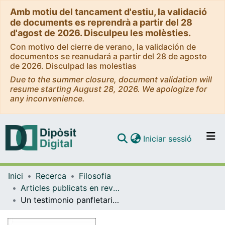
Amb motiu del tancament d'estiu, la validació
de documents es reprendrà a partir del 28
d'agost de 2026. Disculpeu les molèsties.
Con motivo del cierre de verano, la validación de
documentos se reanudará a partir del 28 de agosto
de 2026. Disculpad las molestias
Due to the summer closure, document validation will
resume starting August 28, 2026. We apologize for
any inconvenience.
(current)
Iniciar sessió
Comunitats i col·leccions
Inici
Recerca
Filosofia
Navega per tot el DD
Articles publicats en revistes (Filosofia)
Com publicar
Un testimonio panfletario. Las dimensiones lingüísticas de El instante
Contacte