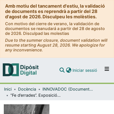
Amb motiu del tancament d'estiu, la validació
de documents es reprendrà a partir del 28
d'agost de 2026. Disculpeu les molèsties.
Con motivo del cierre de verano, la validación de
documentos se reanudará a partir del 28 de agosto
de 2026. Disculpad las molestias
Due to the summer closure, document validation will
resume starting August 28, 2026. We apologize for
any inconvenience.
(current)
Iniciar sessió
Comunitats i col·leccions
Inici
Docència
INNOVADOC (Documents d'Innovació Docent)
Navega per tot el DD
“Fe d’errades”. Exposició vinculada als Treballs Finals de Grau d’Anna Bueno, Ainoa Galí i Sylvia Hornsveld a Homesession
Com publicar
Contacte