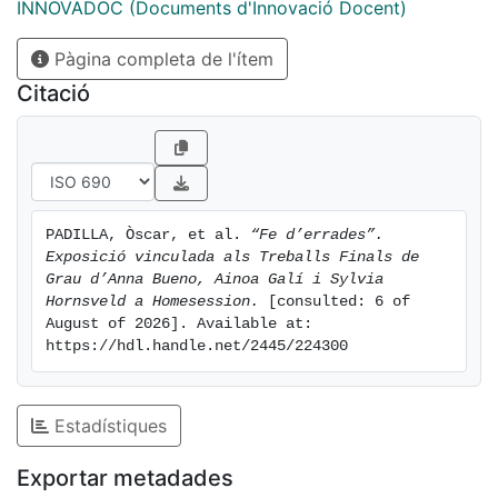
objectes, però també sobre la forma en com s’entenen.
INNOVADOC (Documents d'Innovació Docent)
Junts, els gestos i les mirades recurrents son capaces
de fer que el nostre entorn quotidià deixi de ser
Pàgina completa de l'ítem
invisible, convertint-se així en alguna cosa més.
Citació
L'activitat va ser co-comissariada per l’artista i
graduada en Belles Arts Anna Sevilla Paris, proposat
per Sala d’Art Jove, i és el resultat de tres projectes
d’investigació (TFG) desenvolupats amb el seguiment
dels tutors i membres del GIDC “Art, Professió i
PADILLA, Òscar, et al. 
“Fe d’errades”. 
Docència”.
Exposició vinculada als Treballs Finals de 
Grau d’Anna Bueno, Ainoa Galí i Sylvia 
Hornsveld a Homesession.
 [consulted: 6 of 
August of 2026]. Available at: 
https://hdl.handle.net/2445/224300
Estadístiques
Exportar metadades