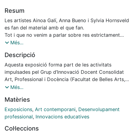
Resum
Les artistes Ainoa Galí, Anna Bueno i Sylvia Hornsveld
es fan del material amb el que fan.
Tot i que no venim a parlar sobre res estrictament
definit, si que reflexionem sobre la relació que reuneix
Més...
a les artistes. Sobre unes formes de fer que defugen
Descripció
d’uns sentits i processos creatius lineals i definits.
L’exposició Fe d’errades, (i altres formes d’inquietud)
Aquesta exposició forma part de les activitats
es vol presentar com un toc d’atenció amb el que
impulsades pel Grup d’Innovació Docent Consolidat
situar-nos a diversos llocs a la vegada, des dels que
Art, Professional i Docència (Facultat de Belles Arts,
poder percebre altres formes de fer amb el material i
UB)
Més...
els seus temps; amb els espais, els seus racons i
Matèries
contradiccions.
Es tracta de tres investigacions que s’entrelliguen
Exposicions
,
Art contemporani
,
Desenvolupament
entre sí per la forma en que proposen els seus
professional
,
Innovacions educatives
projectes: formes de veure i de parar atenció que, com
Col·leccions
d’altres, produeixen efectes materials sobre l’espai i els