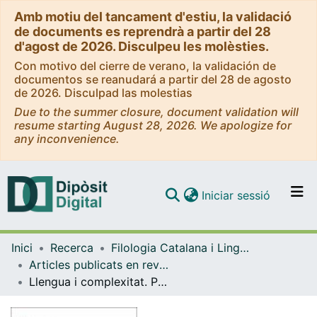
Amb motiu del tancament d'estiu, la validació
de documents es reprendrà a partir del 28
d'agost de 2026. Disculpeu les molèsties.
Con motivo del cierre de verano, la validación de
documentos se reanudará a partir del 28 de agosto
de 2026. Disculpad las molestias
Due to the summer closure, document validation will
resume starting August 28, 2026. We apologize for
any inconvenience.
(current)
Iniciar sessió
Comunitats i col·leccions
Inici
Recerca
Filologia Catalana i Lingüística General
Navega per tot el DD
Articles publicats en revistes (Filologia Catalana i Lingüística General)
Com publicar
Llengua i complexitat. Presentació
Contacte