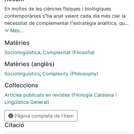
En moltes de les ciències físiques i biològiques
contemporànies s"ha anat veient cada dia més clar la
necessitat de complementar l"estratègia analítica, que
es basa en la localització dels últims components, amb
Més...
un enfocament que també tingui en compte la
Matèries
complexa interacció dels elements i les influències
dinàmiques del context on aquestes es produeixen. És
Sociolingüística
,
Complexitat (Filosofia)
així com avui podem avançar en la comprensió del
Matèries (anglès)
funcionament de molts organismes com a tals, dels
ecosistemes, i, de fet, segons la hipòtesi «Gaia», de
Sociolinguistics
,
Complexity (Philosophy)
tot el planeta.
Col·leccions
Articles publicats en revistes (Filologia Catalana i
Lingüística General)
Pàgina completa de l'ítem
Citació