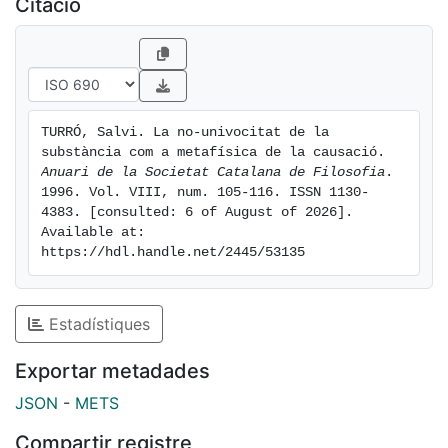
Citació
cosa del tot insostenible si tenim present tant el llarg
procés de gestació de la seva me­tafísica, com la
constant preocupació cartesiana per trobar un a
forma ex­positiva persuasivament eficaç.
TURRÓ, Salvi. La no-univocitat de la 
substància com a metafísica de la causació. 
Anuari de la Societat Catalana de Filosofia
. 
1996. Vol. VIII, num. 105-116. ISSN 1130-
4383. [consulted: 6 of August of 2026]. 
Available at: 
https://hdl.handle.net/2445/53135
Estadístiques
Exportar metadades
JSON
-
METS
Compartir registre