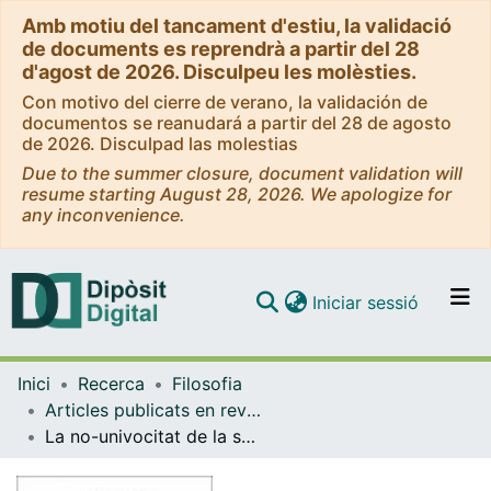
Amb motiu del tancament d'estiu, la validació
de documents es reprendrà a partir del 28
d'agost de 2026. Disculpeu les molèsties.
Con motivo del cierre de verano, la validación de
documentos se reanudará a partir del 28 de agosto
de 2026. Disculpad las molestias
Due to the summer closure, document validation will
resume starting August 28, 2026. We apologize for
any inconvenience.
(current)
Iniciar sessió
Comunitats i col·leccions
Inici
Recerca
Filosofia
Navega per tot el DD
Articles publicats en revistes (Filosofia)
Com publicar
La no-univocitat de la substància com a metafísica de la causació
Contacte