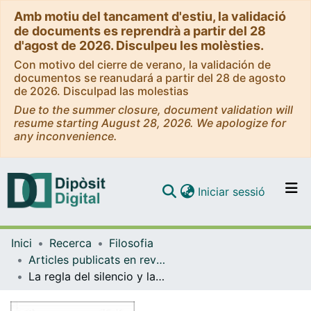
Amb motiu del tancament d'estiu, la validació
de documents es reprendrà a partir del 28
d'agost de 2026. Disculpeu les molèsties.
Con motivo del cierre de verano, la validación de
documentos se reanudará a partir del 28 de agosto
de 2026. Disculpad las molestias
Due to the summer closure, document validation will
resume starting August 28, 2026. We apologize for
any inconvenience.
(current)
Iniciar sessió
Comunitats i col·leccions
Inici
Recerca
Filosofia
Navega per tot el DD
Articles publicats en revistes (Filosofia)
Com publicar
La regla del silencio y la escucha en la filosofía antigua: una lectura desde Michel Foucault
Contacte