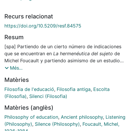
Recurs relacionat
https://doi.org/10.5209/resf.84575
Resum
[spa] Partiendo de un cierto número de indicaciones
que se encuentran en
La hermenéutica del sujeto
de
Michel Foucault y partiendo asimismo de un estudio
sistemático de las fuentes originarias griegas y latinas,
Més...
en este artículo se presenta la disección de un rasgo
Matèries
característico de la formación filosófica antigua, a
saber, la regla del silencio y de la escucha que los
Filosofia de l'educació
,
Filosofia antiga
,
Escolta
discípulos debían observar cuando tenía lugar el
(Filosofia)
,
Silenci (Filosofia)
ejercicio de la enseñanza discursiva. En concreto, el
Matèries (anglès)
análisis se ha centrado en la escuela pitagórica,
Sócrates, Platón, Aristóteles, los cínicos, los epicúreos,
Philosophy of education
,
Ancient philosophy
,
Listening
los estoicos y Plutarco. De este trabajo se sigue que
(Philosophy)
,
Silence (Philosophy)
,
Foucault, Michel,
en la actualidad la filosofía antigua puede servir de