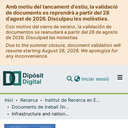
Amb motiu del tancament d'estiu, la validació
de documents es reprendrà a partir del 28
d'agost de 2026. Disculpeu les molèsties.
Con motivo del cierre de verano, la validación de
documentos se reanudará a partir del 28 de agosto
de 2026. Disculpad las molestias
Due to the summer closure, document validation will
resume starting August 28, 2026. We apologize for
any inconvenience.
(current)
Iniciar sessió
Comunitats i col·leccions
Inici
Recerca
Institut de Recerca en Economia Aplicada Regional i Pública (IREA)
Navega per tot el DD
Documents de treball (Institut de Recerca en Economia Aplicada Regional i Pública (IREA))
Com publicar
Infrastructure and nation building: The regulation and financing of network transportation infrastructures in Spain (1720-2010)
Contacte