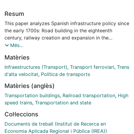
Resum
This paper analyzes Spanish infrastructure policy since
the early 1700s: Road building in the eighteenth
century, railway creation and expansion in the
nineteenth, motorway expansion in the twentieth, and
Més...
high speed rail development in the twenty-first. The
Matèries
analysis reveals a long-term pattern, in which
infrastructure policy in Spain has been driven not by
Infraestructures (Transport)
,
Transport ferroviari
,
Trens
the requirements of commerce and economic activity,
d'alta velocitat
,
Política de transports
but rather by the desire to centralize transportation
Matèries (anglès)
around the country’s political capital.
Transportation buildings
,
Railroad transportation
,
High
speed trains
,
Transportation and state
Col·leccions
Documents de treball (Institut de Recerca en
Economia Aplicada Regional i Pública (IREA))