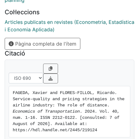
planning
short-haul routes, intermodal competition from
Col·leccions
personal transportation affects more intensively
network carriers than low-cost carriers as distance
Articles publicats en revistes (Econometria, Estadística
rises, which produces an increased differentiation
i Economia Aplicada)
between both types of airlines
Pàgina completa de l'ítem
Citació
FAGEDA, Xavier and FLORES-FILLOL, Ricardo. 
Service-quality and pricing strategies in the 
airline industry: The role of distance. 
Economics of Transportation
. 2024. Vol. 40, 
num. 1-16. ISSN 2212-0122. [consulted: 7 of 
August of 2026]. Available at: 
https://hdl.handle.net/2445/219124