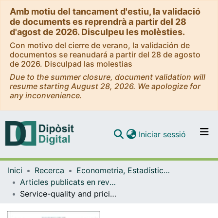
Amb motiu del tancament d'estiu, la validació
de documents es reprendrà a partir del 28
d'agost de 2026. Disculpeu les molèsties.
Con motivo del cierre de verano, la validación de
documentos se reanudará a partir del 28 de agosto
de 2026. Disculpad las molestias
Due to the summer closure, document validation will
resume starting August 28, 2026. We apologize for
any inconvenience.
(current)
Iniciar sessió
Comunitats i col·leccions
Inici
Recerca
Econometria, Estadística i Economia Aplicada
Navega per tot el DD
Articles publicats en revistes (Econometria, Estadística i Economia Aplicada)
Com publicar
Service-quality and pricing strategies in the airline industry: The role of distance
Contacte