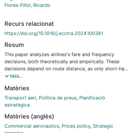
Flores-Fillol, Ricardo
Recurs relacionat
https://doi.org/10.1016/j.ecotra.2024.100381
Resum
This paper analyzes airlines's fare and frequency
decisions, both theoretically and empirically. These
decisions depend on route distance, as only short-haul
routes are affected by intermodal competition from
Més...
personal transportation. Although fares increase with
Matèries
distance both on short- and long-haul routes, the
effect of distance on frequencies depends on the
Transport aeri
,
Política de preus
,
Planificació
presence of intermodal competition. Frequencies
estratègica
decay with distance on long-haulroutes. However, on
Matèries (anglès)
short-haul routes, frequencies increase with distance
because airlines try to boost profits by attracting
Commercial aeronautics
,
Prices policy
,
Strategic
demand from other transportation modes. Finally, on