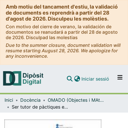
Amb motiu del tancament d'estiu, la validació
de documents es reprendrà a partir del 28
d'agost de 2026. Disculpeu les molèsties.
Con motivo del cierre de verano, la validación de
documentos se reanudará a partir del 28 de agosto
de 2026. Disculpad las molestias
Due to the summer closure, document validation will
resume starting August 28, 2026. We apologize for
any inconvenience.
(current)
Iniciar sessió
Comunitats i col·leccions
Inici
Docència
OMADO (Objectes i MAterials DOcents)
Navega per tot el DD
Ser tutor de pàctiques externes
Com publicar
Contacte