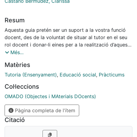
Castaño Bermúdez, Clarissa
Resum
Aquesta guia pretén ser un suport a la vostra funció
docent, des de la voluntat de situar al tutor en el seu
rol docent i donar-li eines per a la realització d’aquesta
tasca.
Més...
És important que el professional que farà de tutor o
Matèries
tutora tingui clars els elements curriculars que
caracteritzarà la formació del futur professional de
Tutoria (Ensenyament)
,
Educació social
,
Pràcticums
l’educador/a social (objectius i continguts formatius,
Col·leccions
competències) i per tant la seva funció docent. La
seva tasca estarà encaminada a buscar les estratègies
OMADO (Objectes i MAterials DOcents)
metodològiques dins de la realitat del centre on
Pàgina completa de l'ítem
treballa per a posar en relació aquests elements en la
pràctica i l’estudiant.
Citació
Com en tota relació educativa, el tutor o tutora ha de
conèixer què és allò que el subjecte de l’educació –en