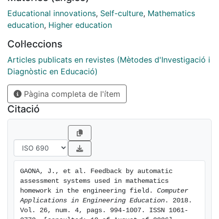
work of the students on the platform, measured by
means of participation, time spent, and grades
Educational innovations
,
Self-culture
,
Mathematics
obtained, was evaluated. We used a quasi‐
education
,
Higher education
experimental methodology for a population of 5,507
Col·leccions
students, distributed in 229 courses on four campuses
that learn Mathematics I in engineering programs.
Articles publicats en revistes (Mètodes d'Investigació i
Immediate feedback exhibits better work of students
Diagnòstic en Educació)
on the platform, but this work is not necessarily more
Pàgina completa de l'ítem
efficient in comparison with the work performed by
students using assessments online assessment with
Citació
deferred feedback.
GAONA, J., et al. Feedback by automatic 
assessment systems used in mathematics 
homework in the engineering field. 
Computer 
Applications in Engineering Education
. 2018. 
Vol. 26, num. 4, pags. 994-1007. ISSN 1061-