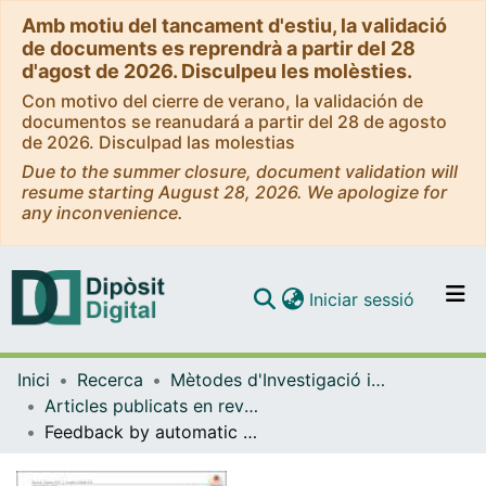
Amb motiu del tancament d'estiu, la validació
de documents es reprendrà a partir del 28
d'agost de 2026. Disculpeu les molèsties.
Con motivo del cierre de verano, la validación de
documentos se reanudará a partir del 28 de agosto
de 2026. Disculpad las molestias
Due to the summer closure, document validation will
resume starting August 28, 2026. We apologize for
any inconvenience.
(current)
Iniciar sessió
Comunitats i col·leccions
Inici
Recerca
Mètodes d'Investigació i Diagnòstic en Educació
Navega per tot el DD
Articles publicats en revistes (Mètodes d'Investigació i Diagnòstic en Educació)
Com publicar
Feedback by automatic assessment systems used in mathematics homework in the engineering field
Contacte