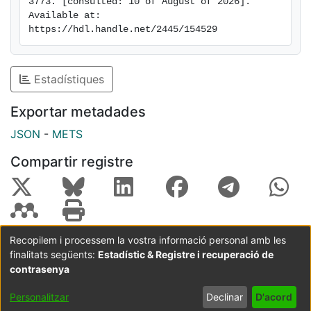
3773. [consulted: 10 of August of 2026]. 
Available at: 
https://hdl.handle.net/2445/154529
Estadístiques
Exportar metadades
JSON
-
METS
Compartir registre
Recopilem i processem la vostra informació personal amb les
finalitats següents:
Estadístic & Registre i recuperació de
Coordinació:
CRAI UB
Avís legal
Metadades
subjectes a:
contrasenya
Configuració
Política de
Acord
Personalitzar
Declinar
D'acord
de cookies
privadesa
d'usuari
final