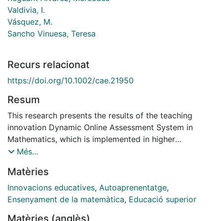
Valdivia, I.
Vásquez, M.
Sancho Vinuesa, Teresa
Recurs relacionat
https://doi.org/10.1002/cae.21950
Resum
This research presents the results of the teaching
innovation Dynamic Online Assessment System in
Mathematics, which is implemented in higher
education to promote self‐study by students outside
Més...
the classroom. The WIRIS calculator was integrated
Matèries
into the Moodle platform to create questions with
random elements, for example, students had access to
Innovacions educatives
,
Autoaprenentatge
,
different variants of the same question. The effect of
Ensenyament de la matemàtica
,
Educació superior
the type of feedback (immediate or deferred) on the
Matèries (anglès)