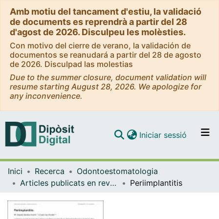
Amb motiu del tancament d'estiu, la validació
de documents es reprendrà a partir del 28
d'agost de 2026. Disculpeu les molèsties.
Con motivo del cierre de verano, la validación de
documentos se reanudará a partir del 28 de agosto
de 2026. Disculpad las molestias
Due to the summer closure, document validation will
resume starting August 28, 2026. We apologize for
any inconvenience.
(current)
Iniciar sessió
Comunitats i col·leccions
Inici
Recerca
Odontoestomatologia
Navega per tot el DD
Articles publicats en revistes (Odontoestomatologia)
Periimplantitis
Com publicar
Contacte