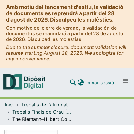
Amb motiu del tancament d'estiu, la validació
de documents es reprendrà a partir del 28
d'agost de 2026. Disculpeu les molèsties.
Con motivo del cierre de verano, la validación de
documentos se reanudará a partir del 28 de agosto
de 2026. Disculpad las molestias
Due to the summer closure, document validation will
resume starting August 28, 2026. We apologize for
any inconvenience.
(current)
Iniciar sessió
Comunitats i col·leccions
Inici
Treballs de l'alumnat
Navega per tot el DD
Treballs Finals de Grau (TFG) - Matemàtiques
Com publicar
The Riemann–Hilbert Correspondence for Flat Connections on Principal Bundles
Contacte