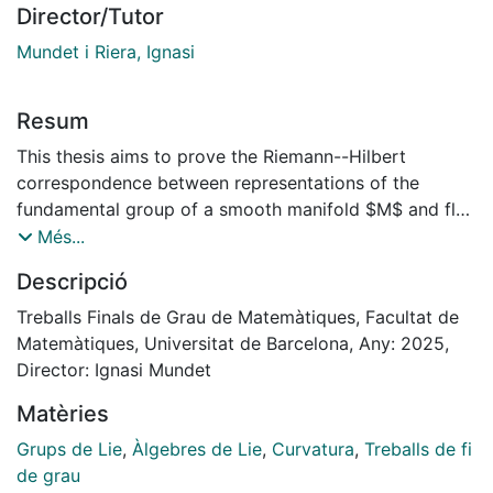
Director/Tutor
Mundet i Riera, Ignasi
Resum
This thesis aims to prove the Riemann--Hilbert
correspondence between representations of the
fundamental group of a smooth manifold $M$ and flat
connections on principal bundles over $M$. We begin
Més...
by introducing the necessary background on Lie
Descripció
groups and Lie algebras, and then develop the theory
of connections on principal bundles, leading to the
Treballs Finals de Grau de Matemàtiques, Facultat de
notions of parallel transport, holonomy, and curvature.
Matemàtiques, Universitat de Barcelona, Any: 2025,
The core of this work focuses on flat connections—
Director: Ignasi Mundet
those with vanishing curvature—whose holonomy
Matèries
gives a well-defined group homomorphism from the
fundamental group of $M$ to the structure group of
Grups de Lie
,
Àlgebres de Lie
,
Curvatura
,
Treballs de fi
the bundle. As a concrete example, we study flat
de grau