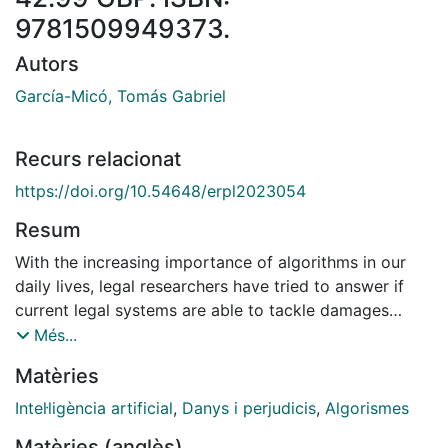
9781509949373.
Autors
García-Micó, Tomás Gabriel
Recurs relacionat
https://doi.org/10.54648/erpl2023054
Resum
With the increasing importance of algorithms in our
daily lives, legal researchers have tried to answer if
current legal systems are able to tackle damages
caused by algorithms. Most of the doctrine has
Més...
answered negatively to this question, but there has
Matèries
been a lack of in-depth research considering the
valuable inputs that may be taken from other ciences
Intel·ligència artificial
,
Danys i perjudicis
,
Algorismes
(e.g., sociology, computer science) to provide a
Matèries (anglès)