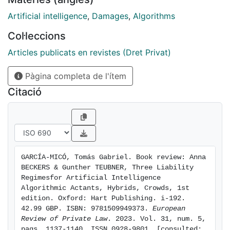
comprehensive proposal on how to address the legal
uncertainties raised by this not-so-new technology.
Artificial intelligence
,
Damages
,
Algorithms
That is precisely the gap filled by the book written by
Col·leccions
Dr Beckers and Prof Dr Teubner.
Articles publicats en revistes (Dret Privat)
Pàgina completa de l'ítem
Citació
GARCÍA-MICÓ, Tomás Gabriel. Book review: Anna 
BECKERS & Gunther TEUBNER, Three Liability 
Regimesfor Artificial Intelligence 
Algorithmic Actants, Hybrids, Crowds, 1st 
edition. Oxford: Hart Publishing. i-192. 
42.99 GBP. ISBN: 9781509949373. 
European 
Review of Private Law
. 2023. Vol. 31, num. 5, 
pags. 1137-1140. ISSN 0928-9801. [consulted: 