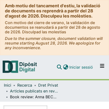
Amb motiu del tancament d'estiu, la validació
de documents es reprendrà a partir del 28
d'agost de 2026. Disculpeu les molèsties.
Con motivo del cierre de verano, la validación de
documentos se reanudará a partir del 28 de agosto
de 2026. Disculpad las molestias
Due to the summer closure, document validation will
resume starting August 28, 2026. We apologize for
any inconvenience.
(current)
Iniciar sessió
Comunitats i col·leccions
Inici
Recerca
Dret Privat
Navega per tot el DD
Articles publicats en revistes (Dret Privat)
Com publicar
Book review: Anna BECKERS & Gunther TEUBNER, Three Liability Regimesfor Artificial Intelligence Algorithmic Actants, Hybrids, Crowds, 1st edition. Oxford: Hart Publishing. i-192. 42.99 GBP. ISBN: 9781509949373.
Contacte