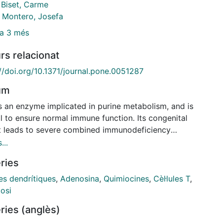
i Biset, Carme
l Montero, Josefa
a 3 més
rs relacionat
//doi.org/10.1371/journal.pone.0051287
um
s an enzyme implicated in purine metabolism, and is
al to ensure normal immune function. Its congenital
it leads to severe combined immunodeficiency
). ADA binding to adenosine receptors on dendritic
...
surface enables T-cell costimulation through CD26
ries
inking, which enhances T-cell activation and
eration. Despite a large body of work on the actions
les dendrítiques
,
Adenosina
,
Quimiocines
,
Cèl·lules T
,
e ecto-enzyme ADA on T-cell activation, questions
osi
 on whether ADA can also modulate dendritic cell
ries (anglès)
tion. To this end we investigated the effects of