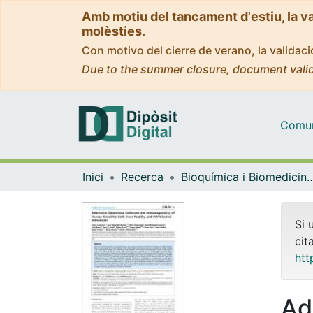
Amb motiu del tancament d'estiu, la v
molèsties.
Con motivo del cierre de verano, la valida
Due to the summer closure, document valid
Comuni
Inici
Recerca
Bioquímica i Biomedicin
Si 
cit
htt
Ad