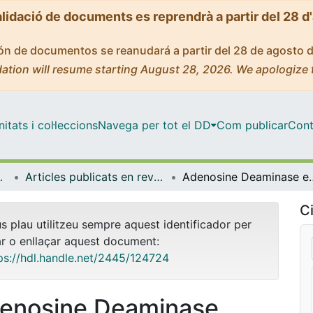
alidació de documents es reprendrà a partir del 28 d
ción de documentos se reanudará a partir del 28 de agosto 
ation will resume starting August 28, 2026. We apologize 
tats i col·leccions
Navega per tot el DD
Com publicar
Cont
a Molecular
Articles publicats en revistes (Bioquímica i Biomedicina Molecular)
Adenosine Deaminase enhances the immunogenicity of h
Ci
us plau utilitzeu sempre aquest identificador per
ar o enllaçar aquest document:
ps://hdl.handle.net/2445/124724
enosine Deaminase