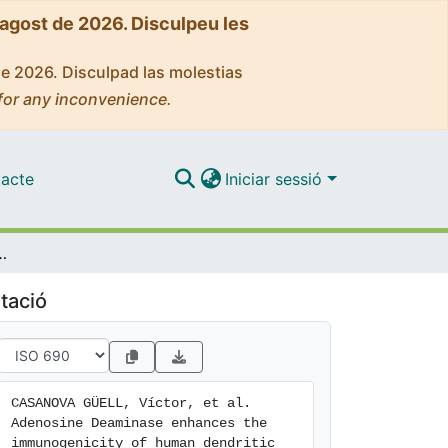
'agost de 2026. Disculpeu les
de 2026. Disculpad las molestias
for any inconvenience.
acte
Iniciar sessió
uman dendritic cells from healthy and HIV-infected individuals
tació
CASANOVA GÜELL, Víctor, et al. 
Adenosine Deaminase enhances the 
immunogenicity of human dendritic 