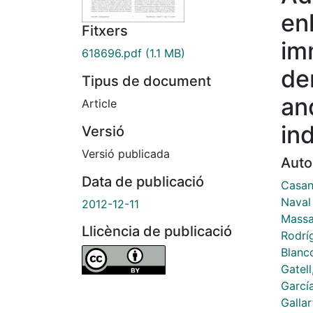
en
Fitxers
im
618696.pdf
(1.1 MB)
de
Tipus de document
an
Article
in
Versió
Versió publicada
Auto
Data de publicació
Casan
Naval
2012-12-11
Massa
Llicència de publicació
Rodrí
Blanco
Gatell
García
Gallar