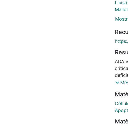
Lluís 
Mallo
Mostr
Recu
https:
Res
ADA i
critic
defic
(SCID
Més
cell 
Matè
crossl
prolif
Cèl·lu
of th
Apopt
arise
Matè
matura