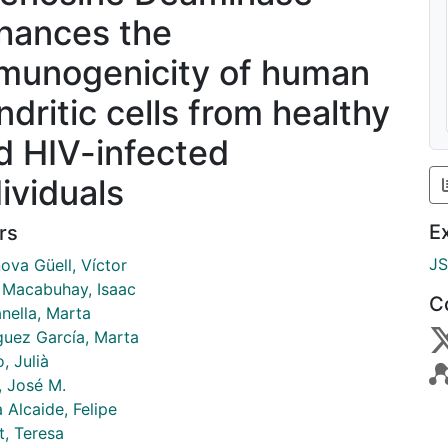
hances the
munogenicity of human
ndritic cells from healthy
d HIV-infected
dividuals
E
rs
J
ova Güell, Víctor
 Macabuhay, Isaac
C
nella, Marta
guez García, Marta
, Julià
, José M.
 Alcaide, Felipe
t, Teresa