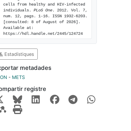
cells from healthy and HIV-infected 
individuals. 
PLoS One
. 2012. Vol. 7, 
num. 12, pags. 1-16. ISSN 1932-6203. 
[consulted: 8 of August of 2026]. 
Available at: 
https://hdl.handle.net/2445/124724
Estadístiques
xportar metadades
SON
-
METS
ompartir registre