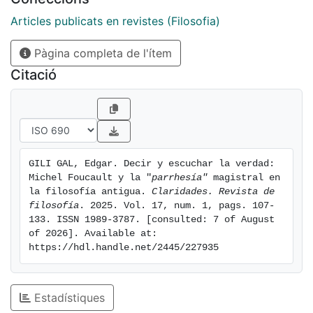
concepto a través de la delimitación y el
establecimiento de ochos principios definitorios. En un
Articles publicats en revistes (Filosofia)
segundo momento, se trata de probar que
Pàgina completa de l'ítem
la parrhesía rigió efectivamente la formación filosófica
antigua por medio de un estudio de algunos de los
Citació
más destacados maestros de la época.
GILI GAL, Edgar. Decir y escuchar la verdad: 
Michel Foucault y la "
parrhesía"
 magistral en 
la filosofía antigua. 
Claridades. Revista de 
filosofía
. 2025. Vol. 17, num. 1, pags. 107-
133. ISSN 1989-3787. [consulted: 7 of August 
of 2026]. Available at: 
https://hdl.handle.net/2445/227935
Estadístiques