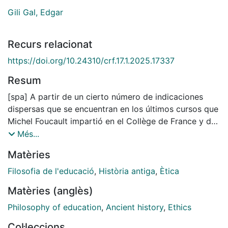
Gili Gal, Edgar
Recurs relacionat
https://doi.org/10.24310/crf.17.1.2025.17337
Resum
[spa] A partir de un cierto número de indicaciones
dispersas que se encuentran en los últimos cursos que
Michel Foucault impartió en el Collège de France y de
una lectura sistemática de las fuentes originarias de la
Més...
filosofía antigua, en este artículo se analiza la noción
Matèries
griega de
parrhesía
, no ya en el sentido político que
también posee, sino en su vertiente magistral. Desde
Filosofia de l'educació
,
Història antiga
,
Ètica
esta perspectiva, la parrhesía puede ser definida como
Matèries (anglès)
el discurso franco con el que un maestro de filosofía
revela a sus discípulos la verdad de lo que son. En un
Philosophy of education
,
Ancient history
,
Ethics
primer momento, se trata de profundizar en el
Col·leccions