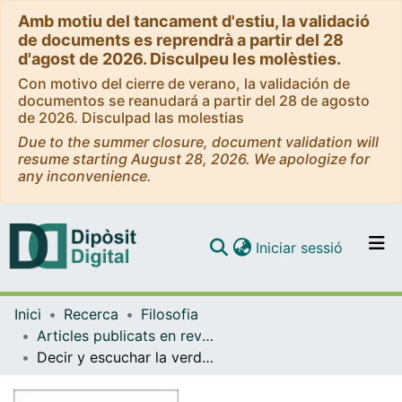
Amb motiu del tancament d'estiu, la validació
de documents es reprendrà a partir del 28
d'agost de 2026. Disculpeu les molèsties.
Con motivo del cierre de verano, la validación de
documentos se reanudará a partir del 28 de agosto
de 2026. Disculpad las molestias
Due to the summer closure, document validation will
resume starting August 28, 2026. We apologize for
any inconvenience.
(current)
Iniciar sessió
Comunitats i col·leccions
Inici
Recerca
Filosofia
Navega per tot el DD
Articles publicats en revistes (Filosofia)
Com publicar
Decir y escuchar la verdad: Michel Foucault y la "<em>parrhesía"</em> magistral en la filosofía antigua
Contacte