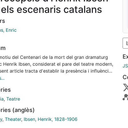
 els escenaris catalans
rs
s, Enric
um
E
otiu del Centenari de la mort del gran dramaturg
 Henrik Ibsen, considerat el pare del teatre modern,
J
sent article tracta d'establir la presència i influència
C
 seva obra dramàtica en l'escena catalana que es
...
a a la darrera dècada del segle XIX.
ries
ia
,
Teatre
ries (anglès)
ry
,
Theater
,
Ibsen, Henrik, 1828-1906