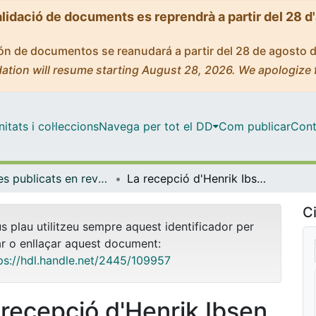
alidació de documents es reprendrà a partir del 28 d
ción de documentos se reanudará a partir del 28 de agosto 
ation will resume starting August 28, 2026. We apologize 
tats i col·leccions
Navega per tot el DD
Com publicar
Cont
Articles publicats en revistes (Història de l'Art)
La recepció d'Henrik Ibsen en els escenaris catalans
Ci
us plau utilitzeu sempre aquest identificador per
ar o enllaçar aquest document:
ps://hdl.handle.net/2445/109957
 recepció d'Henrik Ibsen