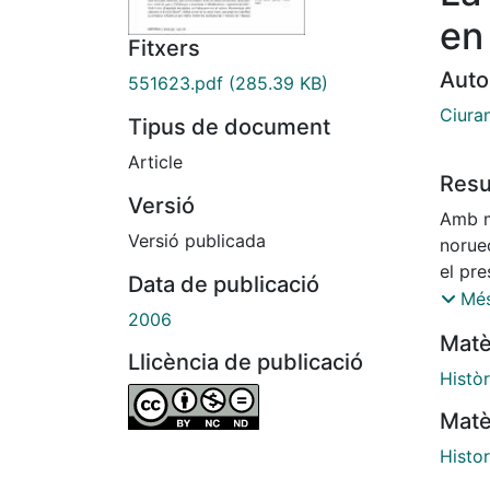
en
Fitxers
Auto
551623.pdf
(285.39 KB)
Ciuran
Tipus de document
Article
Res
Versió
Amb m
Versió publicada
noruec
el pre
Data de publicació
de la
Més
2006
remunt
Matè
Llicència de publicació
Històr
Matè
Histo