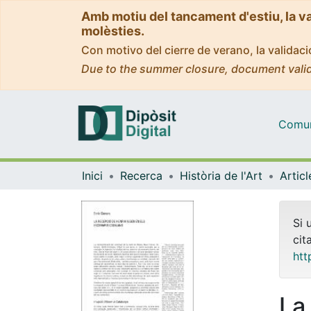
Amb motiu del tancament d'estiu, la v
molèsties.
Con motivo del cierre de verano, la valida
Due to the summer closure, document valid
Comuni
Inici
Recerca
Història de l'Art
Si 
cit
htt
La