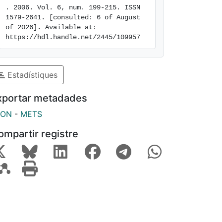
. 2006. Vol. 6, num. 199-215. ISSN 
1579-2641. [consulted: 6 of August 
of 2026]. Available at: 
https://hdl.handle.net/2445/109957
Estadístiques
xportar metadades
SON
-
METS
ompartir registre