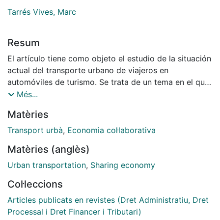
Tarrés Vives, Marc
Resum
El artículo tiene como objeto el estudio de la situación
actual del transporte urbano de viajeros en
automóviles de turismo. Se trata de un tema en el que
se conjuga la regulación administrativa junto con la
Més...
irrupción de las plataformas digitales y sus
Matèries
aplicaciones en un marco de llamada economía
colaborativa. Se aboga por una reforma integral de las
Transport urbà
,
Economia col·laborativa
actividades de taxi y VTC que tome en consideración
Matèries (anglès)
las necesidades del transporte de viajeros en
automóviles de turismo en las ciudades y permita la
Urban transportation
,
Sharing economy
compatibilidad y convivencia de ambas modalidades
Col·leccions
de transporte. Los recientes cambios normativos no
parecen que sean los más adecuados y permiten
Articles publicats en revistes (Dret Administratiu, Dret
augurar futuros conflictos judiciales.
Processal i Dret Financer i Tributari)