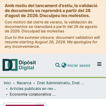
Amb motiu del tancament d'estiu, la validació
de documents es reprendrà a partir del 28
d'agost de 2026. Disculpeu les molèsties.
Con motivo del cierre de verano, la validación de
documentos se reanudará a partir del 28 de agosto
de 2026. Disculpad las molestias
Due to the summer closure, document validation will
resume starting August 28, 2026. We apologize for
any inconvenience.
(current)
Iniciar sessió
Comunitats i col·leccions
Inici
Recerca
Dret Administratiu, Dret Processal i Dret Financer i Tributari
Navega per tot el DD
Articles publicats en revistes (Dret Administratiu, Dret Processal i Dret Financer i Tributari)
Com publicar
Economía colaborativa e innovación tecnológica en el transporte urbano de viajeros en automóviles de turismo
Contacte