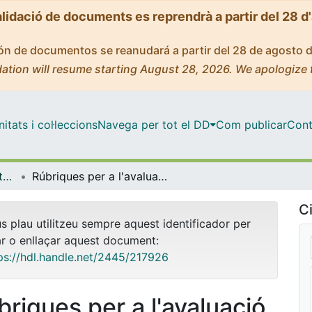
alidació de documents es reprendrà a partir del 28 d
ción de documentos se reanudará a partir del 28 de agosto 
ation will resume starting August 28, 2026. We apologize 
tats i col·leccions
Navega per tot el DD
Com publicar
Cont
OMADO (Objectes i MAterials DOcents)
Rúbriques per a l'avaluació de l'assignatura Treball Dirigit
Ci
us plau utilitzeu sempre aquest identificador per
ar o enllaçar aquest document:
ps://hdl.handle.net/2445/217926
briques per a l'avaluació