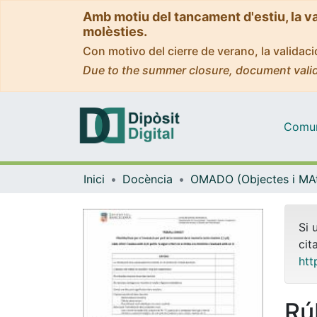
Amb motiu del tancament d'estiu, la v
molèsties.
Con motivo del cierre de verano, la valida
Due to the summer closure, document valid
Comuni
Inici
Docència
Si 
cit
htt
Rú