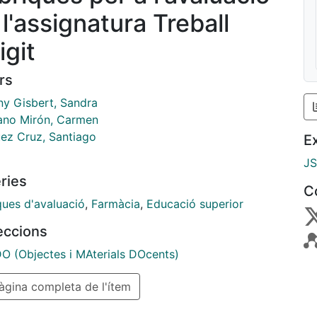
 l'assignatura Treball
igit
rs
y Gisbert, Sandra
ano Mirón, Carmen
ez Cruz, Santiago
E
J
ries
C
ques d'avaluació
,
Farmàcia
,
Educació superior
leccions
 (Objectes i MAterials DOcents)
gina completa de l'ítem