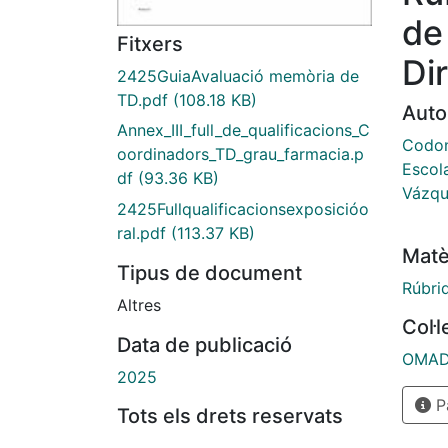
de
Fitxers
Dir
2425GuiaAvaluació memòria de
TD.pdf
(108.18 KB)
Auto
Annex_III_full_de_qualificacions_C
Codon
oordinadors_TD_grau_farmacia.p
Escol
df
(93.36 KB)
Vázqu
2425Fullqualificacionsexposicióo
ral.pdf
(113.37 KB)
Matè
Tipus de document
Rúbri
Altres
Col·
Data de publicació
OMADO
2025
Pà
Tots els drets reservats