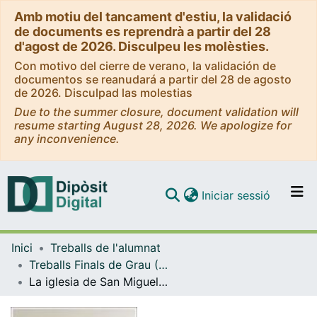
Amb motiu del tancament d'estiu, la validació
de documents es reprendrà a partir del 28
d'agost de 2026. Disculpeu les molèsties.
Con motivo del cierre de verano, la validación de
documentos se reanudará a partir del 28 de agosto
de 2026. Disculpad las molestias
Due to the summer closure, document validation will
resume starting August 28, 2026. We apologize for
any inconvenience.
(current)
Iniciar sessió
Comunitats i col·leccions
Inici
Treballs de l'alumnat
Navega per tot el DD
Treballs Finals de Grau (TFG) - Història de l'Art
Com publicar
La iglesia de San Miguel de San Esteban de Gormaz en los inicios del románico castellano
Contacte