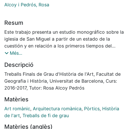
Alcoy i Pedrós, Rosa
Resum
Este trabajo presenta un estudio monográfico sobre la
iglesia de San Miguel a partir de un estado de la
cuestión y en relación a los primeros tiempos del
románico castellano, en una sociedad de frontera de
Més...
finales del siglo XI. Como marco geográfico, se han
Descripció
escogido las viejas demarcaciones medievales de las
Comunidades de Villa y Tierra y concretamente, la
Treballs Finals de Grau d'Història de l'Art, Facultat de
zona de San Esteban de Gormaz (Soria), durante
Geografia i Història, Universitat de Barcelona, Curs:
los siglos X, XI y XII porque fue en este periodo,
2016-2017, Tutor: Rosa Alcoy Pedrós
cuando se iniciaron las estructuras formales de lo que
Matèries
sería la arquitectura del románico castellano.
Art romànic
,
Arquitectura romànica
,
Pòrtics
,
Història
de l'art
,
Treballs de fi de grau
Matèries (anglès)