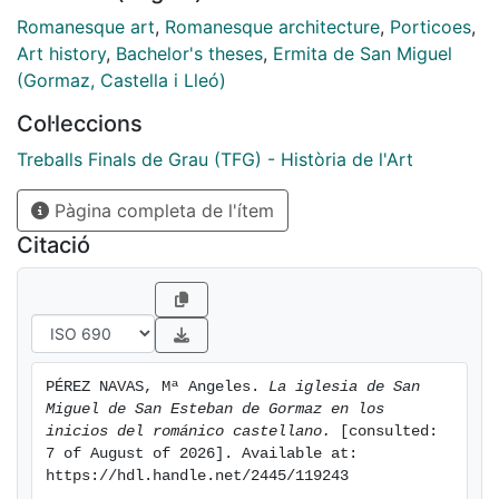
Romanesque art
,
Romanesque architecture
,
Porticoes
,
Art history
,
Bachelor's theses
,
Ermita de San Miguel
(Gormaz, Castella i Lleó)
Col·leccions
Treballs Finals de Grau (TFG) - Història de l'Art
Pàgina completa de l'ítem
Citació
PÉREZ NAVAS, Mª Angeles. 
La iglesia de San 
Miguel de San Esteban de Gormaz en los 
inicios del románico castellano.
 [consulted: 
7 of August of 2026]. Available at: 
https://hdl.handle.net/2445/119243