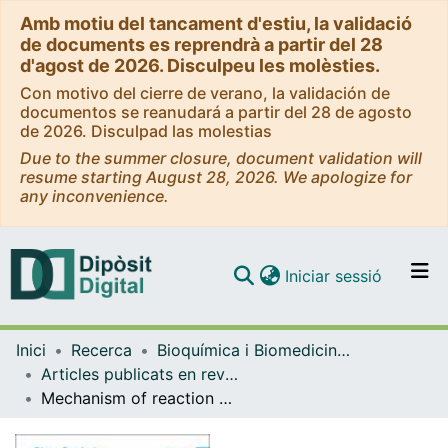
Amb motiu del tancament d'estiu, la validació
de documents es reprendrà a partir del 28
d'agost de 2026. Disculpeu les molèsties.
Con motivo del cierre de verano, la validación de
documentos se reanudará a partir del 28 de agosto
de 2026. Disculpad las molestias
Due to the summer closure, document validation will
resume starting August 28, 2026. We apologize for
any inconvenience.
(current)
Iniciar sessió
Comunitats i col·leccions
Inici
Recerca
Bioquímica i Biomedicina Molecular
Navega per tot el DD
Articles publicats en revistes (Bioquímica i Biomedicina Molecular)
Com publicar
Mechanism of reaction of RNA-dependent RNA polymerase from SARS-CoV-2
Contacte