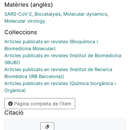
Matèries (anglès)
recog- nized by human RNA polymerase II (RNA Pol II).
A comparison of incorporation rates between natural
SARS-CoV-2
,
Biocatalysis
,
Molecular dynamics
,
and antiviral nucleotides shows that remdesivir is
Molecular virology
incorporated more slowly into the nascent RNA
Col·leccions
compared with ATP, leading to an RNA duplex that is
structurally very similar to an unmodified one, arguing
Articles publicats en revistes (Bioquímica i
against the hypothesis that remdesivir is a competitive
Biomedicina Molecular)
inhibitor of ATP. We characterize the entire mechanism
Articles publicats en revistes (Institut de Biomedicina
of reaction, finding that viral RdRp is highly processive
(IBUB))
and displays a higher catalytic rate of incorporation
Articles publicats en revistes (Institut de Recerca
than human RNA Pol II. Overall, our study provides the
Biomèdica (IRB Barcelona))
first detailed explanation of the replication mechanism
Articles publicats en revistes (Química Inorgànica i
of RdRp.
Orgànica)
Pàgina completa de l'ítem
Citació