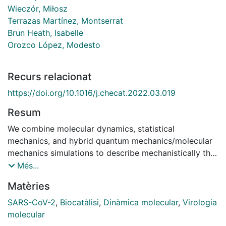
Wieczór, Miłosz
Terrazas Martínez, Montserrat
Brun Heath, Isabelle
Orozco López, Modesto
Recurs relacionat
https://doi.org/10.1016/j.checat.2022.03.019
Resum
We combine molecular dynamics, statistical
mechanics, and hybrid quantum mechanics/molecular
mechanics simulations to describe mechanistically the
severe acute respiratory syndrome coronavirus 2
Més...
(SARS-CoV-2) RNA-dependent RNA polymerase
Matèries
(RdRp). Our study analyzes the binding mode of both
natural triphosphate substrates as well as remdesivir
SARS-CoV-2
,
Biocatàlisi
,
Dinàmica molecular
,
Virologia
triphosphate (the active form of drug), which is bound
molecular
preferentially over ATP by RdRp while being poorly