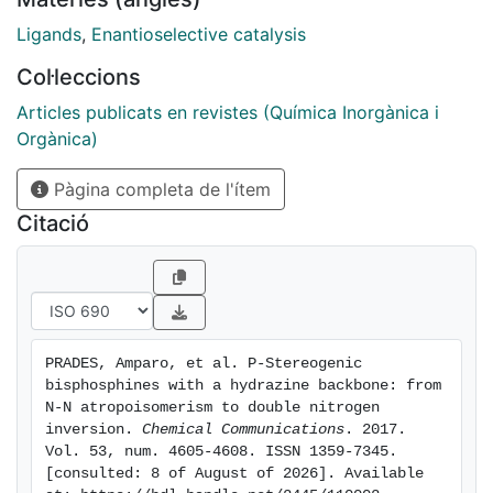
hydrogenation of various benchmark substrates
attaining up to 99% ee.
Ligands
,
Enantioselective catalysis
Col·leccions
Articles publicats en revistes (Química Inorgànica i
Orgànica)
Pàgina completa de l'ítem
Citació
PRADES, Amparo, et al. P-Stereogenic 
bisphosphines with a hydrazine backbone: from 
N-N atropoisomerism to double nitrogen 
inversion. 
Chemical Communications
. 2017. 
Vol. 53, num. 4605-4608. ISSN 1359-7345. 
[consulted: 8 of August of 2026]. Available 