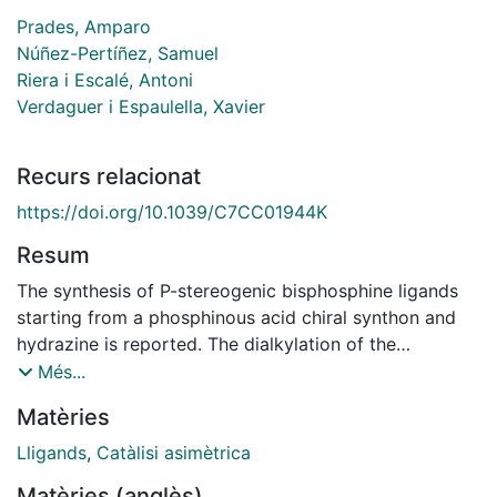
Prades, Amparo
Núñez-Pertíñez, Samuel
Riera i Escalé, Antoni
Verdaguer i Espaulella, Xavier
Recurs relacionat
https://doi.org/10.1039/C7CC01944K
Resum
The synthesis of P-stereogenic bisphosphine ligands
starting from a phosphinous acid chiral synthon and
hydrazine is reported. The dialkylation of the
hydrazine backbone yielded atropo- and
Més...
nitrogeninversion isomers which are in slow exchange.
Matèries
The crystallization of one of the isomers allowed us to
study the reaction kinetics of the equilibria. The new
Lligands
,
Catàlisi asimètrica
ligands were tested in the Rh catalysed asymmetric
Matèries (anglès)