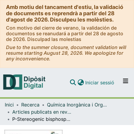
Amb motiu del tancament d'estiu, la validació
de documents es reprendrà a partir del 28
d'agost de 2026. Disculpeu les molèsties.
Con motivo del cierre de verano, la validación de
documentos se reanudará a partir del 28 de agosto
de 2026. Disculpad las molestias
Due to the summer closure, document validation will
resume starting August 28, 2026. We apologize for
any inconvenience.
(current)
Iniciar sessió
Comunitats i col·leccions
Inici
Recerca
Química Inorgànica i Orgànica
Navega per tot el DD
Articles publicats en revistes (Química Inorgànica i Orgànica)
Com publicar
P-Stereogenic bisphosphines with a hydrazine backbone: from N-N atropoisomerism to double nitrogen inversion
Contacte