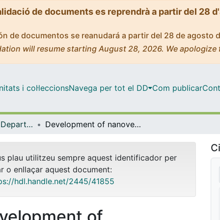
alidació de documents es reprendrà a partir del 28 d
ción de documentos se reanudará a partir del 28 de agosto 
ation will resume starting August 28, 2026. We apologize 
tats i col·leccions
Navega per tot el DD
Com publicar
Cont
Tesis Doctorals - Departament - Físicoquímica
Development of nanovectors for the targeted drug delivery of antimalarials
Ci
us plau utilitzeu sempre aquest identificador per
ar o enllaçar aquest document:
ps://hdl.handle.net/2445/41855
velopment of