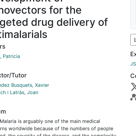
novectors for the
rgeted drug delivery of
timalarials
rs
E
 Patricia
J
ctor/Tutor
C
ndez Busquets, Xavier
ich i Latràs, Joan
um
 Malaria is arguably one of the main medical
rns worldwide because of the numbers of people
ed, the severity of the disease, and the complexity