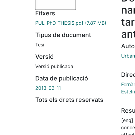
na
Fitxers
ta
PUL_PhD_THESIS.pdf
(7.87 MB)
an
Tipus de document
Tesi
Auto
Urbán,
Versió
Versió publicada
Dire
Data de publicació
Fernà
2013-02-11
Estelr
Tots els drets reservats
Res
[eng]
conce
affect