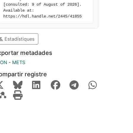
[consulted: 9 of August of 2026]. 
Available at: 
https://hdl.handle.net/2445/41855
Estadístiques
xportar metadades
SON
-
METS
ompartir registre