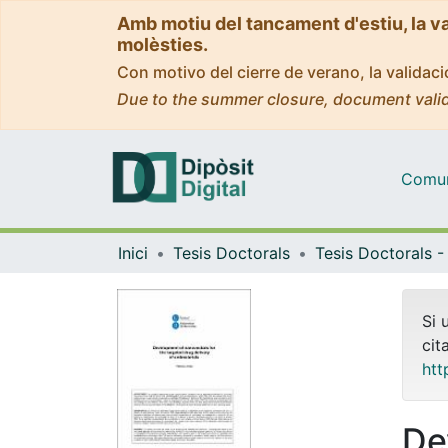
Amb motiu del tancament d'estiu, la v
molèsties.
Con motivo del cierre de verano, la valida
Due to the summer closure, document valid
Comuni
Inici
Tesis Doctorals
Si 
cit
htt
De