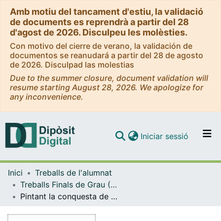
Amb motiu del tancament d'estiu, la validació
de documents es reprendrà a partir del 28
d'agost de 2026. Disculpeu les molèsties.
Con motivo del cierre de verano, la validación de
documentos se reanudará a partir del 28 de agosto
de 2026. Disculpad las molestias
Due to the summer closure, document validation will
resume starting August 28, 2026. We apologize for
any inconvenience.
(current)
Iniciar sessió
Comunitats i col·leccions
Inici
Treballs de l'alumnat
Navega per tot el DD
Treballs Finals de Grau (TFG) - Història
Com publicar
Pintant la conquesta de Mallorca
Contacte