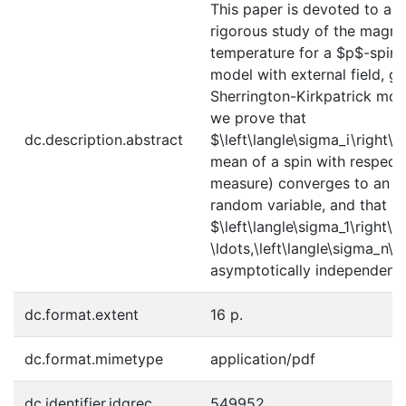
This paper is devoted to a d
rigorous study of the magnet
temperature for a $p$-spin i
model with external field, ge
Sherrington-Kirkpatrick model
we prove that
dc.description.abstract
$\left\langle\sigma_i\right\r
mean of a spin with respect
measure) converges to an ex
random variable, and that
$\left\langle\sigma_1\right\ra
\ldots,\left\langle\sigma_n\r
asymptotically independent.
dc.format.extent
16 p.
dc.format.mimetype
application/pdf
dc.identifier.idgrec
549952