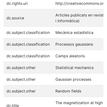
dc.rights.uri
http://creativecommons.org/
Articles publicats en revist
dc.source
i Informàtica)
dc.subject.classification
Mecànica estadística
dc.subject.classification
Processos gaussians
dc.subject.classification
Camps aleatoris
dc.subject.other
Statistical mechanics
dc.subject.other
Gaussian processes
dc.subject.other
Random fields
The magnetization at high t
dc.title