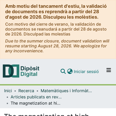
Amb motiu del tancament d'estiu, la validació
de documents es reprendrà a partir del 28
d'agost de 2026. Disculpeu les molèsties.
Con motivo del cierre de verano, la validación de
documentos se reanudará a partir del 28 de agosto
de 2026. Disculpad las molestias
Due to the summer closure, document validation will
resume starting August 28, 2026. We apologize for
any inconvenience.
(current)
Iniciar sessió
Comunitats i col·leccions
Inici
Recerca
Matemàtiques i Informàtica
Navega per tot el DD
Articles publicats en revistes (Matemàtiques i Informàtica)
Com publicar
The magnetization at high temperature for a p-spin interaction model with external field
Contacte