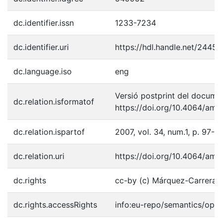
dc.identifier.issn
1233-7234
dc.identifier.uri
https://hdl.handle.net/2445
dc.language.iso
eng
Versió postprint del documen
dc.relation.isformatof
https://doi.org/10.4064/am3
dc.relation.ispartof
2007, vol. 34, num.1, p. 97-11
dc.relation.uri
https://doi.org/10.4064/am3
dc.rights
cc-by (c) Márquez-Carreras,
dc.rights.accessRights
info:eu-repo/semantics/ope