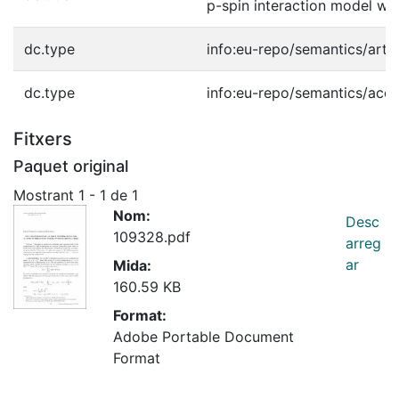
p-spin interaction model with
dc.type
info:eu-repo/semantics/artic
dc.type
info:eu-repo/semantics/acc
Fitxers
Paquet original
Mostrant
1 - 1 de 1
Nom:
Desc
109328.pdf
arreg
ar
Mida:
160.59 KB
Format:
Adobe Portable Document
Format