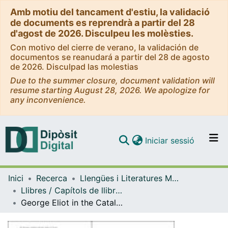
Amb motiu del tancament d'estiu, la validació
de documents es reprendrà a partir del 28
d'agost de 2026. Disculpeu les molèsties.
Con motivo del cierre de verano, la validación de
documentos se reanudará a partir del 28 de agosto
de 2026. Disculpad las molestias
Due to the summer closure, document validation will
resume starting August 28, 2026. We apologize for
any inconvenience.
(current)
Iniciar sessió
Comunitats i col·leccions
Inici
Recerca
Llengües i Literatures Modernes i Estudis Anglesos
Navega per tot el DD
Llibres / Capítols de llibre (Llengües i Literatures Modernes i Estudis Anglesos)
Com publicar
George Eliot in the Catalan Lands: The Long and the Short of It
Contacte