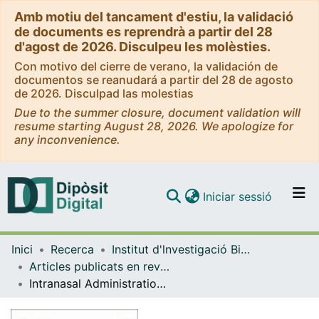
Amb motiu del tancament d'estiu, la validació
de documents es reprendrà a partir del 28
d'agost de 2026. Disculpeu les molèsties.
Con motivo del cierre de verano, la validación de
documentos se reanudará a partir del 28 de agosto
de 2026. Disculpad las molestias
Due to the summer closure, document validation will
resume starting August 28, 2026. We apologize for
any inconvenience.
(current)
Iniciar sessió
Comunitats i col·leccions
Inici
Recerca
Institut d'lnvestigació Biomèdica de Bellvitge (IDIBELL)
Navega per tot el DD
Articles publicats en revistes (Institut d'lnvestigació Biomèdica de Bellvitge (IDIBELL))
Com publicar
Intranasal Administration of Catechol-Based Pt(IV) Coordination Polymer Nanoparticles for Glioblastoma Therapy
Contacte