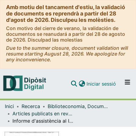
Amb motiu del tancament d'estiu, la validació
de documents es reprendrà a partir del 28
d'agost de 2026. Disculpeu les molèsties.
Con motivo del cierre de verano, la validación de
documentos se reanudará a partir del 28 de agosto
de 2026. Disculpad las molestias
Due to the summer closure, document validation will
resume starting August 28, 2026. We apologize for
any inconvenience.
(current)
Iniciar sessió
Comunitats i col·leccions
Inici
Recerca
Biblioteconomia, Documentació i Comunicació Audiovisual
Navega per tot el DD
Articles publicats en revistes (Biblioteconomia, Documentació i Comunicació Audiovisual)
Com publicar
Informe d'assistència al II Encuentro de Profesores de Biblioteconomía y Documentación (Jarandilla de la Vera, Cáceres, 24 i 25 de setembre de 1998)
Contacte