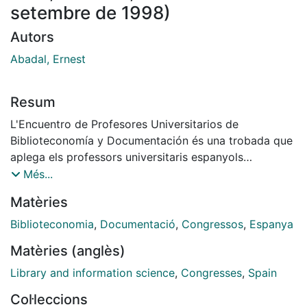
setembre de 1998)
Autors
Abadal, Ernest
Resum
L'Encuentro de Profesores Universitarios de
Biblioteconomía y Documentación és una trobada que
aplega els professors universitaris espanyols
d'aquesta àrea de coneixement amb l'objectiu
Més...
d'intercanviar experiències. En la primera edició es van
Matèries
prendre com a eix central de discussió els plans
d'estudi de la llicenciatura. La segona trobada es va
Biblioteconomia
,
Documentació
,
Congressos
,
Espanya
dedicar a la descripció de la situació la investigació en
Matèries (anglès)
biblioteconomia i documentació a Espanya.
L'organització d'aquests encuentros ha anat a càrrec,
Library and information science
,
Congresses
,
Spain
fins ara, de la Facultad de Biblioteconomía y
Col·leccions
Documentación de la Universidad de Extremadura