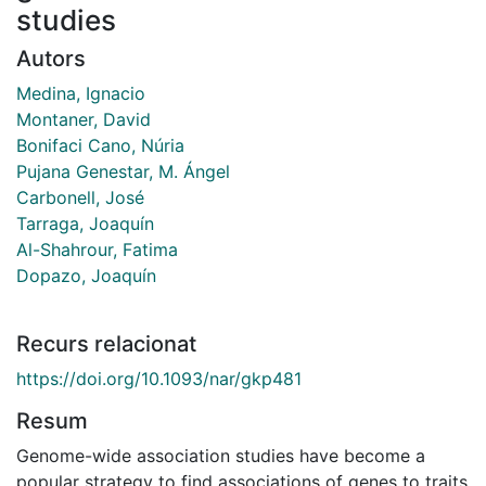
studies
Autors
Medina, Ignacio
Montaner, David
Bonifaci Cano, Núria
Pujana Genestar, M. Ángel
Carbonell, José
Tarraga, Joaquín
Al-Shahrour, Fatima
Dopazo, Joaquín
Recurs relacionat
https://doi.org/10.1093/nar/gkp481
Resum
Genome-wide association studies have become a
popular strategy to find associations of genes to traits