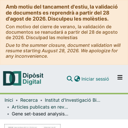
Amb motiu del tancament d'estiu, la validació
de documents es reprendrà a partir del 28
d'agost de 2026. Disculpeu les molèsties.
Con motivo del cierre de verano, la validación de
documentos se reanudará a partir del 28 de agosto
de 2026. Disculpad las molestias
Due to the summer closure, document validation will
resume starting August 28, 2026. We apologize for
any inconvenience.
(current)
Iniciar sessió
Comunitats i col·leccions
Inici
Recerca
Institut d'lnvestigació Biomèdica de Bellvitge (IDIBELL)
Navega per tot el DD
Articles publicats en revistes (Institut d'lnvestigació Biomèdica de Bellvitge (IDIBELL))
Com publicar
Gene set-based analysis of polymorphisms: finding pathways or biological processes associated to traits in genome-wide association studies
Contacte