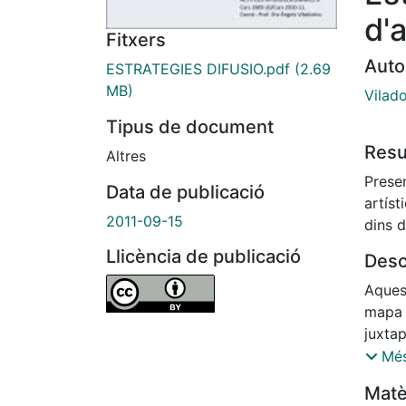
d'a
Fitxers
Auto
ESTRATEGIES DIFUSIO.pdf
(2.69
MB)
Vilad
Tipus de document
Res
Altres
Presen
Data de publicació
artíst
2011-09-15
dins d
Llicència de publicació
Desc
Aques
mapa r
juxtaposada
MMVM 
Més
febre
Matè