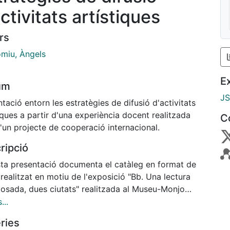
ctivitats artístiques
rs
omiu, Àngels
E
um
J
tació entorn les estratègies de difusió d'activitats
iques a partir d'una experiència docent realitzada
C
'un projecte de cooperació internacional.
ripció
ta presentació documenta el catàleg en format de
ealitzat en motiu de l'exposició "Bb. Una lectura
, dues ciutats" realitzada al Museu-Monjo
de Vilassar de Mar del 13 de desembre al 14 de
...
r de 2010.
ries