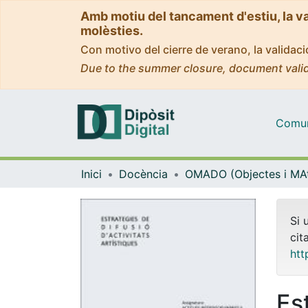
Amb motiu del tancament d'estiu, la v
molèsties.
Con motivo del cierre de verano, la valida
Due to the summer closure, document valid
Comuni
Inici
Docència
Si 
cit
htt
Es