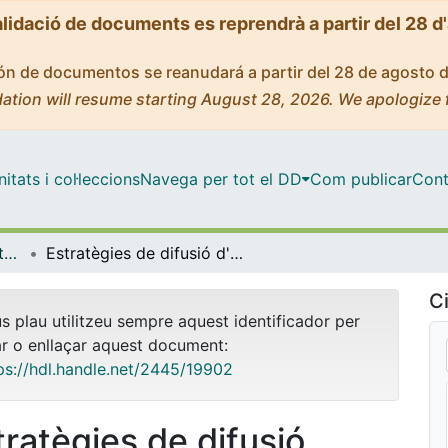
alidació de documents es reprendrà a partir del 28 d
ción de documentos se reanudará a partir del 28 de agosto 
ation will resume starting August 28, 2026. We apologize 
tats i col·leccions
Navega per tot el DD
Com publicar
Cont
OMADO (Objectes i MAterials DOcents)
Estratègies de difusió d'activitats artístiques
Ci
us plau utilitzeu sempre aquest identificador per
ar o enllaçar aquest document:
ps://hdl.handle.net/2445/19902
tratègies de difusió