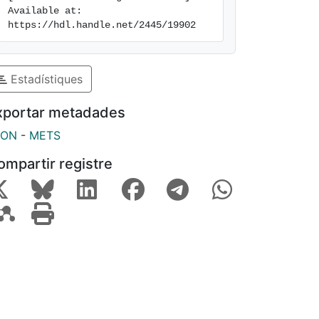
Available at: 
https://hdl.handle.net/2445/19902
Estadístiques
xportar metadades
SON
-
METS
ompartir registre