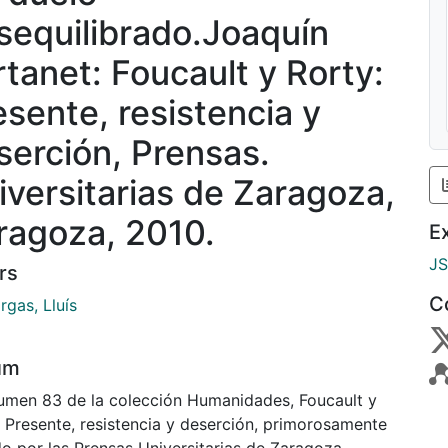
sequilibrado.Joaquín
rtanet: Foucault y Rorty:
esente, resistencia y
serción, Prensas.
iversitarias de Zaragoza,
ragoza, 2010.
E
J
rs
C
rgas, Lluís
um
lumen 83 de la colección Humanidades, Foucault y
: Presente, resistencia y deserción, primorosamente
do por las Prensas Universitarias de Zaragoza,