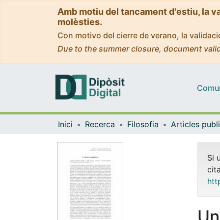
Amb motiu del tancament d'estiu, la v
molèsties.
Con motivo del cierre de verano, la valida
Due to the summer closure, document valid
Comuni
Inici
Recerca
Filosofia
Si 
cit
htt
Un