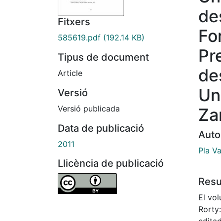
de
Fitxers
Fo
585619.pdf
(192.14 KB)
Pr
Tipus de document
de
Article
Un
Versió
Versió publicada
Za
Data de publicació
Auto
2011
Pla Va
Llicència de publicació
Res
El vo
Rorty
edita