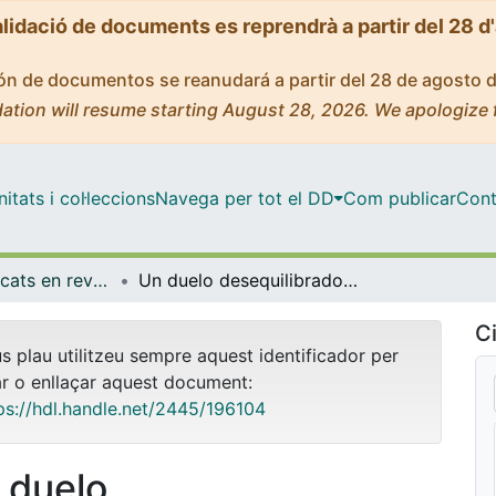
alidació de documents es reprendrà a partir del 28 d
ción de documentos se reanudará a partir del 28 de agosto 
ation will resume starting August 28, 2026. We apologize 
tats i col·leccions
Navega per tot el DD
Com publicar
Cont
Articles publicats en revistes (Filosofia)
Un duelo desequilibrado.Joaquín Fortanet: Foucault y Rorty: Presente, resistencia y deserción, Prensas. Universitarias de Zaragoza, Zaragoza, 2010.
Ci
us plau utilitzeu sempre aquest identificador per
ar o enllaçar aquest document:
ps://hdl.handle.net/2445/196104
 duelo