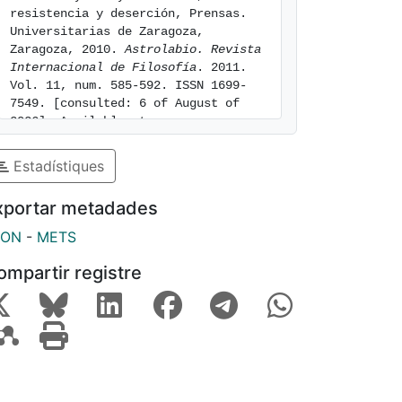
resistencia y deserción, Prensas. 
Universitarias de Zaragoza, 
Zaragoza, 2010. 
Astrolabio. Revista 
Internacional de Filosofía
. 2011. 
Vol. 11, num. 585-592. ISSN 1699-
7549. [consulted: 6 of August of 
2026]. Available at: 
https://hdl.handle.net/2445/196104
Estadístiques
xportar metadades
SON
-
METS
ompartir registre