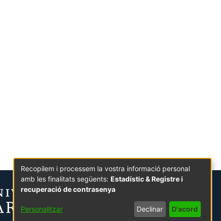
Recopilem i processem la vostra informació personal
amb les finalitats següents:
Estadístic & Registre i
recuperació de contrasenya
Personalitzar
Declinar
D'acord