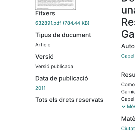
un
Fitxers
Re
632891.pdf
(784.44 KB)
Ga
Tipus de document
Article
Auto
Capel
Versió
Versió publicada
Res
Data de publicació
Como 
2011
Garnie
Capel"
Tots els drets reservats
confe
Més
ciuda
Matè
que s
neces
Ciuta
legal