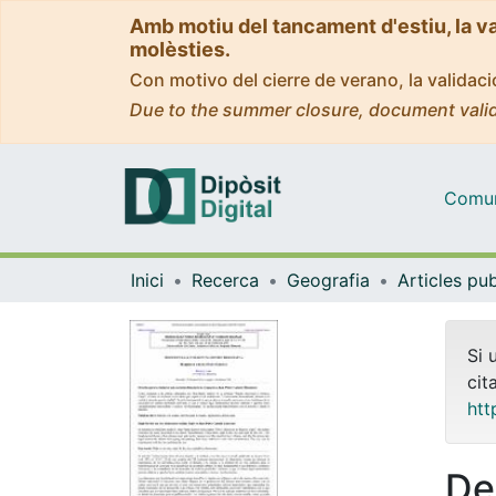
Amb motiu del tancament d'estiu, la v
molèsties.
Con motivo del cierre de verano, la valida
Due to the summer closure, document valid
Comuni
Inici
Recerca
Geografia
Si 
cit
htt
De