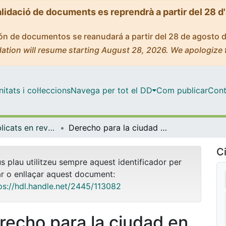
alidació de documents es reprendrà a partir del 28 d
ción de documentos se reanudará a partir del 28 de agosto 
ation will resume starting August 28, 2026. We apologize 
tats i col·leccions
Navega per tot el DD
Com publicar
Cont
Articles publicats en revistes (Geografia)
Derecho para la ciudad en una sociedad democrática. Respuesta a Jean-Pierre Garnier.
Ci
us plau utilitzeu sempre aquest identificador per
ar o enllaçar aquest document:
ps://hdl.handle.net/2445/113082
recho para la ciudad en