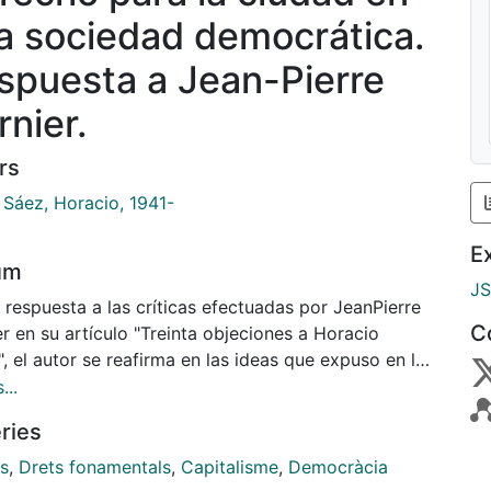
a sociedad democrática.
spuesta a Jean-Pierre
rnier.
rs
 Sáez, Horacio, 1941-
E
um
J
respuesta a las críticas efectuadas por JeanPierre
C
r en su artículo "Treinta objeciones a Horacio
, el autor se reafirma en las ideas que expuso en la
rencia "Urbanización Generalizada, derecho a la
...
d y derecho para la ciudad". Su tesis fundamental es
ries
e debe y se puede convencer a los ciudadanos de la
idad de realizar profundas reformas, y que el marco
ts
,
Drets fonamentals
,
Capitalisme
,
Democràcia
 democrático permite elaborar y aprobar leyes