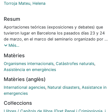
Torroja Mateu, Helena
Resum
Aportaciones teóricas (exposiciones y debates) que
tuvieron lugar en Barcelona los pasados días 23 y 24
de marzo, en el marco del seminario organizado por la
Asociación Española de Estudios Canadienses y la
Més...
Universidad de Barcelona. Un grupo de investigadores
Matèries
sociales y técnicos de las administraciones española y
canadiense se reunieron para tratar diferentes
Organismes internacionals
,
Catàstrofes naturals
,
aspectos de la gestión del riesgo y la seguridad desde
Assistència en emergències
los ámbitos académico, técnico y político-
Matèries (anglès)
institucional, diferentes perspectivas de gestión
aplicables tanto a situaciones de riesgo natural muy
International agencies
,
Natural disasters
,
Assistance in
concretas, acotadas en el tiempo y el espacio, como a
emergencies
situaciones que forma parte de lo que podríamos
Col·leccions
denominar "la cotidianeidad urbana"
Llibres / Capítols de llibre (Dret Penal i Criminologia, i