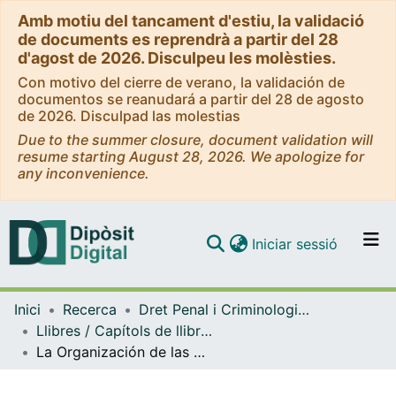
Amb motiu del tancament d'estiu, la validació
de documents es reprendrà a partir del 28
d'agost de 2026. Disculpeu les molèsties.
Con motivo del cierre de verano, la validación de
documentos se reanudará a partir del 28 de agosto
de 2026. Disculpad las molestias
Due to the summer closure, document validation will
resume starting August 28, 2026. We apologize for
any inconvenience.
(current)
Iniciar sessió
Comunitats i col·leccions
Inici
Recerca
Dret Penal i Criminologia, i Dret Internacional Públic i Relacions Internacional
Navega per tot el DD
Llibres / Capítols de llibre (Dret Penal i Criminologia, i Dret Internacional Públic i Relacions Internacionals)
Com publicar
La Organización de las Naciones Unidas ante los desastres naturales
Contacte