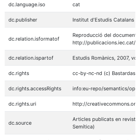
dc.language.iso
cat
dc.publisher
Institut d'Estudis Catalans
Reproducció del document p
dc.relation.isformatof
http://publicacions.iec.cat
dc.relation.ispartof
Estudis Romànics, 2007, vol
dc.rights
cc-by-nc-nd (c) Bastardas i 
dc.rights.accessRights
info:eu-repo/semantics/ope
dc.rights.uri
http://creativecommons.org/
Articles publicats en reviste
dc.source
Semítica)