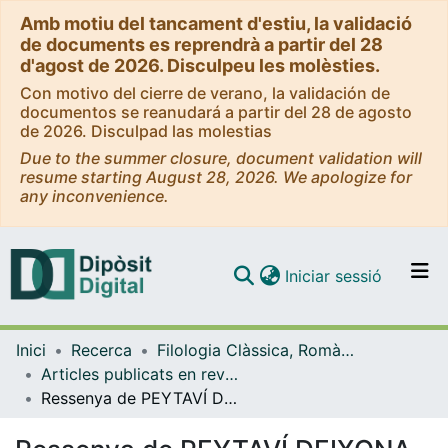
Amb motiu del tancament d'estiu, la validació
de documents es reprendrà a partir del 28
d'agost de 2026. Disculpeu les molèsties.
Con motivo del cierre de verano, la validación de
documentos se reanudará a partir del 28 de agosto
de 2026. Disculpad las molestias
Due to the summer closure, document validation will
resume starting August 28, 2026. We apologize for
any inconvenience.
(current)
Iniciar sessió
Comunitats i col·leccions
Inici
Recerca
Filologia Clàssica, Romànica i Semítica
Navega per tot el DD
Articles publicats en revistes (Filologia Clàssica, Romànica i Semítica)
Com publicar
Ressenya de PEYTAVÍ DEIXONA, Joan, 'Catalans i occcitans a la Catalunya moderna (Comtats del Rosselló i Cerdanya s. XVI-XVII). Barcelona, Omnium Cultural, 2005
Contacte