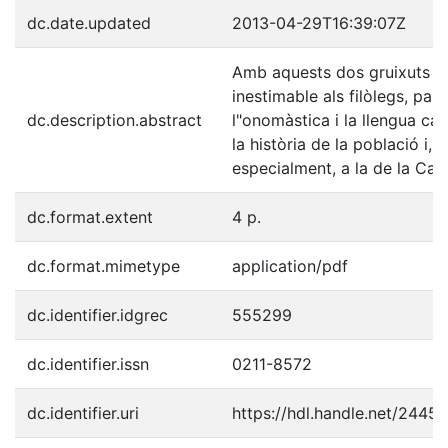
dc.date.updated
2013-04-29T16:39:07Z
Amb aquests dos gruixuts vo
inestimable als filòlegs, par
dc.description.abstract
l"onomàstica i la llengua cat
la història de la població i, e
especialment, a la de la Cat
dc.format.extent
4 p.
dc.format.mimetype
application/pdf
dc.identifier.idgrec
555299
dc.identifier.issn
0211-8572
dc.identifier.uri
https://hdl.handle.net/2445