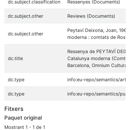
dc.subject.classification
Ressenyes (Documents)
dc.subject.other
Reviews (Documents)
Peytaví Deixona, Joan, 1968-
dc.subject.other
moderna : comtats de Rossel
Ressenya de PEYTAVÍ DEIXONA
dc.title
Catalunya moderna (Comtats 
Barcelona, Omnium Cultural
dc.type
info:eu-repo/semantics/artic
dc.type
info:eu-repo/semantics/publ
Fitxers
Paquet original
Mostrant
1 - 1 de 1