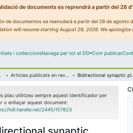
alidació de documents es reprendrà a partir del 28 d
ción de documentos se reanudará a partir del 28 de agosto 
ation will resume starting August 28, 2026. We apologize 
tats i col·leccions
Navega per tot el DD
Com publicar
Cont
Experimental
Articles publicats en revistes (Patologia i Terapèutica Experimental)
Bidirectional synaptic plasticity is driven by sex neur
Ci
us plau utilitzeu sempre aquest identificador per
ar o enllaçar aquest document:
ps://hdl.handle.net/2445/157823
directional synaptic