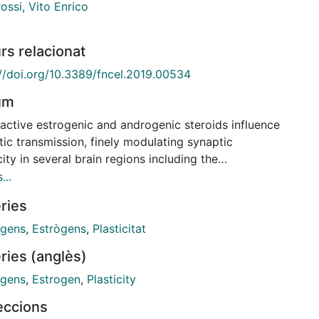
ossi, Vito Enrico
rs relacionat
://doi.org/10.3389/fncel.2019.00534
um
active estrogenic and androgenic steroids influence
ic transmission, finely modulating synaptic
city in several brain regions including the
campus. While estrogens facilitate long-term
...
iation (LTP), androgens are involved in the induction
ries
ng-term depression (LTD) and depotentiation (DP) of
tic transmission. To examine sex neurosteroid-
gens
,
Estrògens
,
Plasticitat
dent LTP and LTD in single cells, patch-clamp
ries (anglès)
dings from hippocampal CA1 pyramidal neurons of
rats and selective antagonists for estrogen receptors
gens
,
Estrogen
,
Plasticity
 and androgen (AR) receptors were used. LTP
leccions
ed by high-frequency stimulation (HFS) depended on