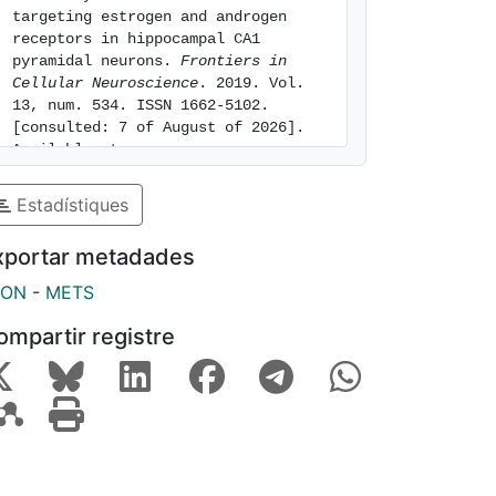
targeting estrogen and androgen 
receptors in hippocampal CA1 
pyramidal neurons. 
Frontiers in 
Cellular Neuroscience
. 2019. Vol. 
13, num. 534. ISSN 1662-5102. 
[consulted: 7 of August of 2026]. 
Available at: 
https://hdl.handle.net/2445/157823
Estadístiques
xportar metadades
SON
-
METS
ompartir registre