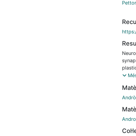
Pettor
Recu
https
Res
Neuro
synapt
plasti
hippo
Més
potent
Matè
of lo
synap
Andrò
depen
Matè
recor
male 
Andro
(ERs)
Col·
induc