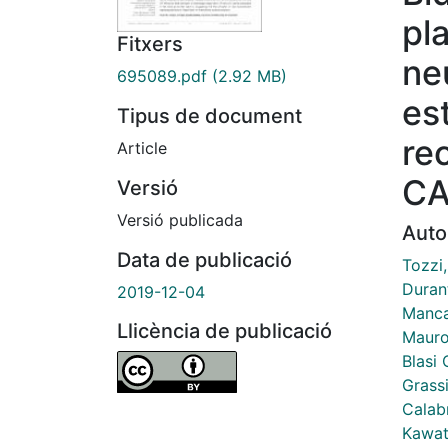
pla
Fitxers
ne
695089.pdf
(2.92 MB)
es
Tipus de document
re
Article
CA
Versió
Versió publicada
Auto
Data de publicació
Tozzi
Durant
2019-12-04
Manca
Llicència de publicació
Mauro
Blasi
Grassi
Calab
Kawat