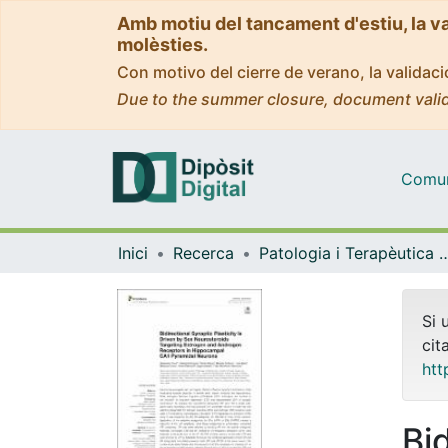
Amb motiu del tancament d'estiu, la v
molèsties.
Con motivo del cierre de verano, la valida
Due to the summer closure, document valid
Comuni
Inici
Recerca
Patologia i Terapèutica 
Si 
cit
htt
Bi