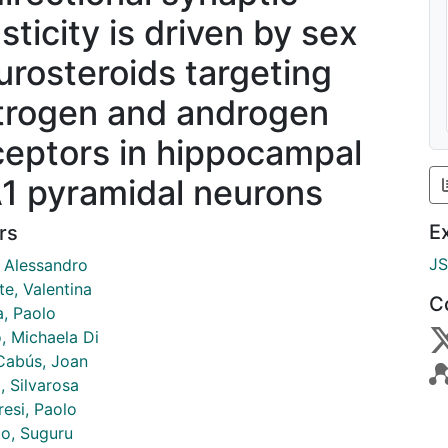
sticity is driven by sex
urosteroids targeting
trogen and androgen
ceptors in hippocampal
1 pyramidal neurons
E
rs
J
, Alessandro
e, Valentina
C
, Paolo
, Michaela Di
 Cabús, Joan
, Silvarosa
resi, Paolo
o, Suguru