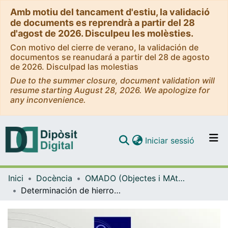
Amb motiu del tancament d'estiu, la validació
de documents es reprendrà a partir del 28
d'agost de 2026. Disculpeu les molèsties.
Con motivo del cierre de verano, la validación de
documentos se reanudará a partir del 28 de agosto
de 2026. Disculpad las molestias
Due to the summer closure, document validation will
resume starting August 28, 2026. We apologize for
any inconvenience.
(current)
Iniciar sessió
Comunitats i col·leccions
Inici
Docència
OMADO (Objectes i MAterials DOcents)
Navega per tot el DD
Determinación de hierro en una muestra sólida con dicromato de potasio
Com publicar
Contacte