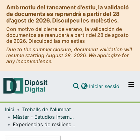
Amb motiu del tancament d'estiu, la validació
de documents es reprendrà a partir del 28
d'agost de 2026. Disculpeu les molèsties.
Con motivo del cierre de verano, la validación de
documentos se reanudará a partir del 28 de agosto
de 2026. Disculpad las molestias
Due to the summer closure, document validation will
resume starting August 28, 2026. We apologize for
any inconvenience.
(current)
Iniciar sessió
Comunitats i col·leccions
Inici
Treballs de l'alumnat
Navega per tot el DD
Màster - Estudios Internacionales: organizaciones internacionales y cooperación – Colección Memorias MEI
Com publicar
Experiencias de resiliencia urbana en países menos adelantados: Experiencias de Cooperación Internacional en África
Contacte