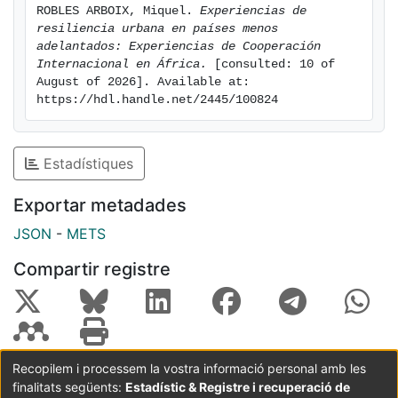
ROBLES ARBOIX, Miquel. 
Experiencias de 
Países Menos Avanzados.
resiliencia urbana en países menos 
adelantados: Experiencias de Cooperación 
Internacional en África.
 [consulted: 10 of 
August of 2026]. Available at: 
https://hdl.handle.net/2445/100824
Estadístiques
Exportar metadades
JSON
-
METS
Compartir registre
Recopilem i processem la vostra informació personal amb les
finalitats següents:
Estadístic & Registre i recuperació de
Coordinació:
CRAI UB
Avís legal
Metadades