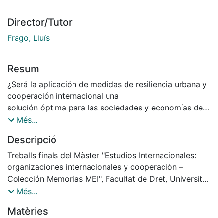
Director/Tutor
Frago, Lluís
Resum
¿Será la aplicación de medidas de resiliencia urbana y
cooperación internacional una
solución óptima para las sociedades y economías de
los Países Menos Adelantados a la
Més...
hora de hacer frente a los escenarios de cambio
Descripció
climático previstos y superar los
desequilibrios globales, socio-económicos
Treballs finals del Màster "Estudios Internacionales:
principalmente, existentes hoy en día?
organizaciones internacionales y cooperación –
En un mundo cada vez más urbanizado, y en
Colección Memorias MEI", Facultat de Dret, Universitat
consecuencia más denso, las ciudades
de Barcelona, Curs: 2014-2015, Director: Lluís Frago i
Més...
suponen un reto para la sociedad internacional, la cual
Clols
Matèries
debe encontrar los mecanismos,