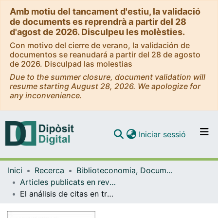
Amb motiu del tancament d'estiu, la validació
de documents es reprendrà a partir del 28
d'agost de 2026. Disculpeu les molèsties.
Con motivo del cierre de verano, la validación de
documentos se reanudará a partir del 28 de agosto
de 2026. Disculpad las molestias
Due to the summer closure, document validation will
resume starting August 28, 2026. We apologize for
any inconvenience.
(current)
Iniciar sessió
Comunitats i col·leccions
Inici
Recerca
Biblioteconomia, Documentació i Comunicació Audiovisual
Navega per tot el DD
Articles publicats en revistes (Biblioteconomia, Documentació i Comunicació Audiovisual)
Com publicar
El análisis de citas en trabajos de investigadores como método para el estudio del uso de información en bibliotecas
Contacte