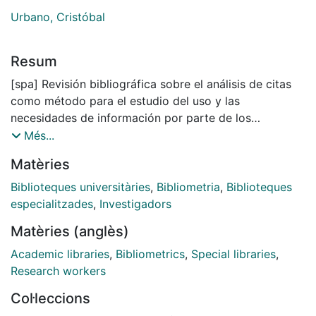
Urbano, Cristóbal
Resum
[spa] Revisión bibliográfica sobre el análisis de citas
como método para el estudio del uso y las
necesidades de información por parte de los
investigadores como usuarios de bibliotecas. Una vez
Més...
comparados los estudios locales basados en las
Matèries
publicaciones de los usuarios potenciales de una
biblioteca con los estudios de análisis de citas
Biblioteques universitàries
,
Bibliometria
,
Biblioteques
basados en la bibliografía circulante a nivel
especialitzades
,
Investigadors
internacional o nacional, se analizan las diferentes
Matèries (anglès)
fuentes a partir de las cuales se pueden extraer y
estudiar las referencias bibliográficas citadas por los
Academic libraries
,
Bibliometrics
,
Special libraries
,
autores estudiados a nivel local. Como un método
Research workers
indirecto para los estudios de usuarios y de uso de
Col·leccions
información, el análisis de citas es un método eficiente