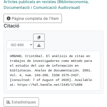
que no interfiere el comportamiento del colectivo
Articles publicats en revistes (Biblioteconomia,
estudiado, y que permite obtener un nivel de detalle
Documentació i Comunicació Audiovisual)
en la información obtenida difícilmente comparable
Pàgina completa de l'ítem
con el que se consigue por otros métodos.
[eng]Bibliographic review about citation analysis of
Citació
research publications as a method for study
information needs and use by research users of
libraries. Once compared the local citation analysis
studies from the works of potential users of a library
against the citation studies from the bibliography in
URBANO, Cristóbal. El análisis de citas en 
the international or national data bases, the review
trabajos de investigadores como método para 
takes account of the different document sources for
el estudio del uso de información en 
the local citation analysis studies. As an indirect
bibliotecas. 
Anales de Documentación
. 2001. 
Vol. 4, num. 243-266. ISSN 1575-2437. 
method for user and information use studies is an
[consulted: 7 of August of 2026]. Available 
efficient unobtrusive method, that allow to collect
at: https://hdl.handle.net/2445/171886
information at a level of detail not available through
other methods.
Estadístiques