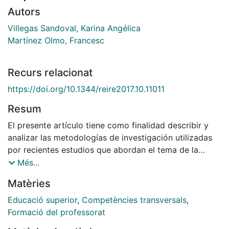
Autors
Villegas Sandoval, Karina Angélica
Martínez Olmo, Francesc
Recurs relacionat
https://doi.org/10.1344/reire2017.10.11011
Resum
El presente artículo tiene como finalidad describir y
analizar las metodologías de investigación utilizadas
por recientes estudios que abordan el tema de la
evaluación por competencias en la educación superior
Més...
y la formación docente con el fin de detectar las
Matèries
tendencias en el diseño metodológico y orientar
futuros proyectos de investigación al respecto. El
Educació superior
,
Competències transversals
,
método de trabajo que se ha seguido para llevar a
Formació del professorat
cabo este estudio es el análisis de contenido de 22