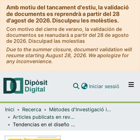
Amb motiu del tancament d'estiu, la validació
de documents es reprendrà a partir del 28
d'agost de 2026. Disculpeu les molèsties.
Con motivo del cierre de verano, la validación de
documentos se reanudará a partir del 28 de agosto
de 2026. Disculpad las molestias
Due to the summer closure, document validation will
resume starting August 28, 2026. We apologize for
any inconvenience.
(current)
Iniciar sessió
Comunitats i col·leccions
Inici
Recerca
Mètodes d'Investigació i Diagnòstic en Educació
Navega per tot el DD
Articles publicats en revistes (Mètodes d'Investigació i Diagnòstic en Educació)
Com publicar
Tendencias en el diseño metodológico de investigación sobre la evaluación de competencias en la educación superior
Contacte