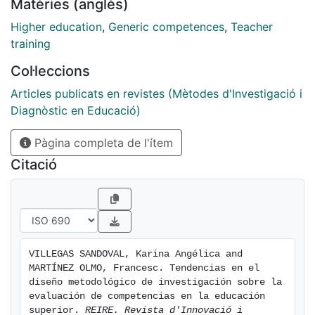
Matèries (anglès)
documentos hallados en Dialnet. Los resultados
muestran que las investigaciones que tratan el asunto
Higher education
,
Generic competences
,
Teacher
señalado han ido en aumento en los últimos trece
training
años, y se destaca el cambio de metodología
Col·leccions
utilizado, con diseños en su mayoría descriptivos y
evaluativos. Sin embargo, a su vez, llama la atención
Articles publicats en revistes (Mètodes d'Investigació i
que un gran número de estudios no explican ni el
Diagnòstic en Educació)
método ni el diseño de investigación que han aplicado.
Pàgina completa de l'ítem
Se concluye que es importante que las investigaciones
presenten un apartado que aluda al diseño
Citació
metodológico para así favorecer al lector la
comprensión de los procesos de indagación que se
han llevado a cabo.
VILLEGAS SANDOVAL, Karina Angélica and 
MARTÍNEZ OLMO, Francesc. Tendencias en el 
diseño metodológico de investigación sobre la 
evaluación de competencias en la educación 
superior. 
REIRE. Revista d'Innovació i 