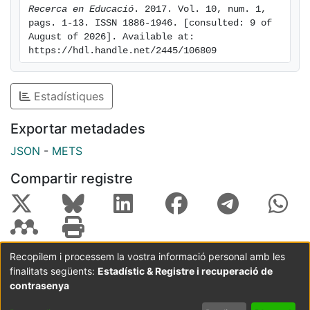
Recerca en Educació
. 2017. Vol. 10, num. 1, 
pags. 1-13. ISSN 1886-1946. [consulted: 9 of 
August of 2026]. Available at: 
https://hdl.handle.net/2445/106809
Estadístiques
Exportar metadades
JSON
-
METS
Compartir registre
Recopilem i processem la vostra informació personal amb les
finalitats següents:
Estadístic & Registre i recuperació de
Coordinació:
CRAI UB
Avís legal
Metadades
subjectes a:
contrasenya
Configuració
Política de
Acord