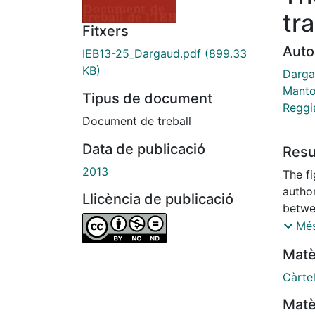
tr
Fitxers
Auto
IEB13-25_Dargaud.pdf
(899.33
KB)
Darga
Manto
Tipus de document
Reggia
Document de treball
Data de publicació
Res
2013
The fi
author
Llicència de publicació
betwee
achiev
Més
EU, pe
Matè
instr
crimi
Càrte
this p
Matè
on ma