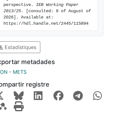
perspective. 
IEB Working Paper 
2013/25
. [consulted: 8 of August of 
2026]. Available at: 
https://hdl.handle.net/2445/115894
Estadístiques
xportar metadades
SON
-
METS
ompartir registre