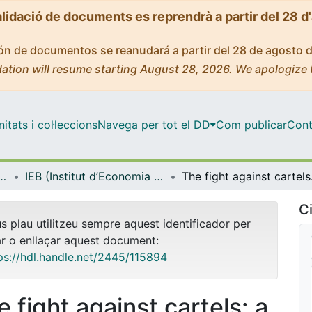
alidació de documents es reprendrà a partir del 28 d
ción de documentos se reanudará a partir del 28 de agosto 
ation will resume starting August 28, 2026. We apologize 
tats i col·leccions
Navega per tot el DD
Com publicar
Cont
ut d’Economia de Barcelona)
IEB (Institut d’Economia de Barcelona) – Working Papers
The figh
Ci
us plau utilitzeu sempre aquest identificador per
ar o enllaçar aquest document:
ps://hdl.handle.net/2445/115894
e fight against cartels: a