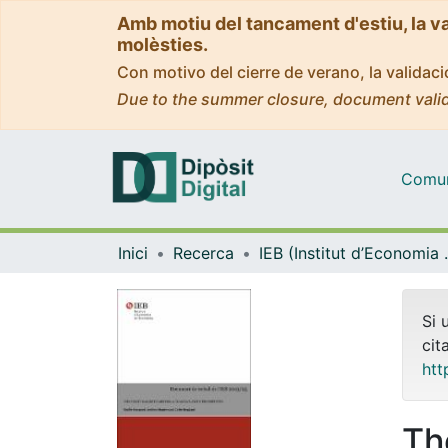
Amb motiu del tancament d'estiu, la v
molèsties.
Con motivo del cierre de verano, la valida
Due to the summer closure, document valid
Comuni
Inici
Recerca
IEB (Instit
Si 
cit
htt
Th