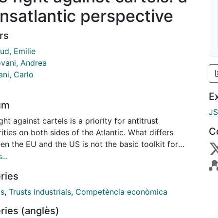
ansatlantic perspective
rs
ud, Emilie
vani, Andrea
ni, Carlo
E
um
J
ght against cartels is a priority for antitrust
C
ities on both sides of the Atlantic. What differs
n the EU and the US is not the basic toolkit for
ing deterrence, but to whom it is targeted. In the
...
cuniary sanctions against the firm are the only
ries
uments available to the Commission, while in the US
nal sanctions are also widely employed. The aim of
ls
,
Trusts industrials
,
Competència econòmica
aper is to compare two diferent types of fines levied
ries (anglès)
nagerial firms when they collude. We consider a