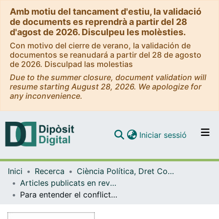
Amb motiu del tancament d'estiu, la validació
de documents es reprendrà a partir del 28
d'agost de 2026. Disculpeu les molèsties.
Con motivo del cierre de verano, la validación de
documentos se reanudará a partir del 28 de agosto
de 2026. Disculpad las molestias
Due to the summer closure, document validation will
resume starting August 28, 2026. We apologize for
any inconvenience.
(current)
Iniciar sessió
Comunitats i col·leccions
Inici
Recerca
Ciència Política, Dret Constitucional i Filosofia del Dret
Navega per tot el DD
Articles publicats en revistes (Ciència Política, Dret Constitucional i Filosofia del Dret)
Com publicar
Para entender el conflicto colombiano
Contacte