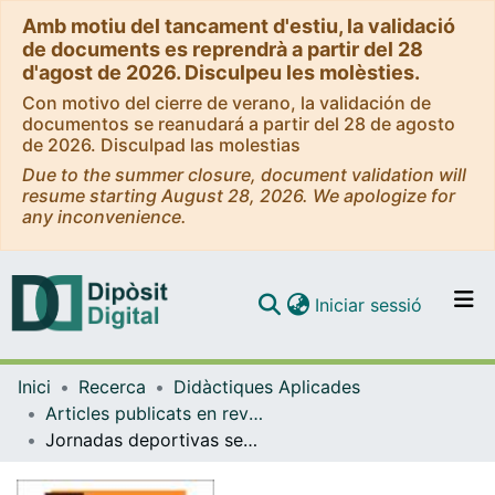
Amb motiu del tancament d'estiu, la validació
de documents es reprendrà a partir del 28
d'agost de 2026. Disculpeu les molèsties.
Con motivo del cierre de verano, la validación de
documentos se reanudará a partir del 28 de agosto
de 2026. Disculpad las molestias
Due to the summer closure, document validation will
resume starting August 28, 2026. We apologize for
any inconvenience.
(current)
Iniciar sessió
Comunitats i col·leccions
Inici
Recerca
Didàctiques Aplicades
Navega per tot el DD
Articles publicats en revistes (Didàctiques Aplicades)
Com publicar
Jornadas deportivas sensibilizadoras. Una herramienta para la inclusión
Contacte