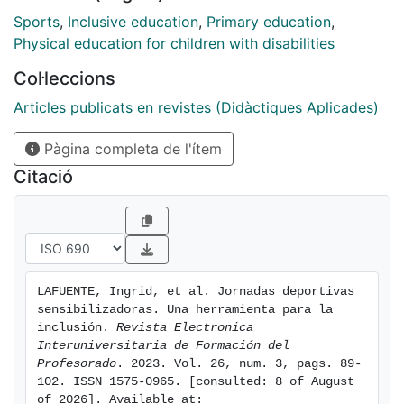
(FECPC) y la Universidad de Barcelona. Con la
Sports
,
Inclusive education
,
Primary education
,
intención de valorar el potencial de las jornadas
Physical education for children with disabilities
sensibilizadoras se ha desarrollado un estudio de caso
Col·leccions
de carácter evaluativo. Los resultados reflejan, por un
lado, la importancia de que el alumnado experimente a
Articles publicats en revistes (Didàctiques Aplicades)
través del deporte las barreras con las que se
Pàgina completa de l'ítem
enfrentan las personas con diversidad funcional, para
así poder valorar sus capacidades y favorecer su
Citació
inclusión. Y, por otro lado, la necesidad de formación
del profesorado de educación física tanto para
conocer el deporte adaptado, como para atender la
diversidad en sus aulas. Las jornadas sensibilizadoras
se pueden considerar como un buen referente para la
LAFUENTE, Ingrid, et al. Jornadas deportivas 
transformación de actitudes y la formación del
sensibilizadoras. Una herramienta para la 
profesorado, siempre y cuando se encuentren
inclusión. 
Revista Electronica 
inmersas en procesos de continuidad.
Interuniversitaria de Formación del 
Profesorado
. 2023. Vol. 26, num. 3, pags. 89-
102. ISSN 1575-0965. [consulted: 8 of August 
of 2026]. Available at: 