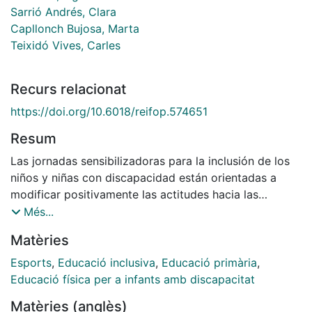
Sarrió Andrés, Clara
Capllonch Bujosa, Marta
Teixidó Vives, Carles
Recurs relacionat
https://doi.org/10.6018/reifop.574651
Resum
Las jornadas sensibilizadoras para la inclusión de los
niños y niñas con discapacidad están orientadas a
modificar positivamente las actitudes hacia las
personas con diversidad y son una opción para unir en
Més...
un mismo espacio alumnado de primaria, docentes,
Matèries
voluntariado, estudiantes universitarios, entidades y
asociaciones deportivas. En esta línea, la intervención
Esports
,
Educació inclusiva
,
Educació primària
,
que se presenta surge de la colaboración entre el
Educació física per a infants amb discapacitat
Ayuntamiento de Cornellá, 13 escuelas de primaria, la
Matèries (anglès)
Federació Esportiva Catalana de Paràlisi Cerebral